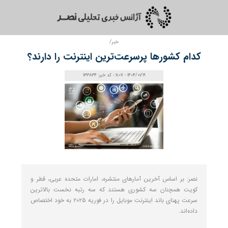
خبر/
کدام کشورها پرسرعت‌ترین اینترنت را دارند؟
1404/01/19 - 11:07 - کد خبر: 133834
نصر: بر اساس آخرین آمارهای منتشره، امارات متحده عربی، قطر و
کویت همچنان سه کشوری هستند که سه رتبه نخست بالاترین
سرعت پهنای باند اینترنت موبایل را در فوریه ۲۰۲۵ به خود اختصاص
داده‌اند.