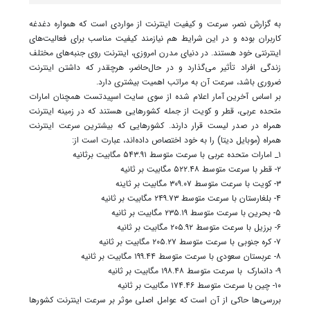
به گزارش نصر، سرعت و کیفیت اینترنت از مواردی است که همواره دغدغه
کاربران بوده و در این شرایط هم نیازمند کیفیت مناسب برای فعالیت‌های
اینترنتی خود هستند. در دنیای مدرن امروزی، اینترنت روی جنبه‌های مختلف
زندگی افراد تأثیر می‌گذارد و در حال‌حاضر، هرچقدر که داشتن اینترنت
ضروری باشد، سرعت آن به مراتب اهمیت بیشتری دارد.
بر اساس آخرین آمار اعلام شده از سوی سایت اسپیدتست همچنان امارات
متحده عربی، قطر و کویت از جمله کشورهایی هستند که در زمینه اینترنت
همراه در صدر لیست قرار دارند. کشورهایی که بیشترین سرعت اینترنت
همراه (موبایل دیتا) را به خود اختصاص داده‌اند، عبارت است از:
۱_ امارات متحده عربی با سرعت متوسط ۵۴۳.۹۱ مگابیت برثانیه
۲- قطر با سرعت متوسط ۵۲۲.۴۸ مگابیت بر ثانیه
۳- کویت با سرعت متوسط ۳۰۹.۰۷ مگابیت بر ثاینه
۴- بلغارستان با سرعت متوسط ۲۴۹.۷۳ مگابیت بر ثانیه
۵- بحرین با سرعت متوسط ۲۳۵.۱۹ مگابیت بر ثانیه
۶- برزیل با سرعت متوسط ۲۰۵.۹۲ مگابیت بر ثانیه
۷- کره جنوبی با سرعت متوسط ۲۰۵.۲۷ مگابیت بر ثانیه
۸- عربستان سعودی با سرعت متوسط ۱۹۹.۴۴ مگابیت بر ثانیه
۹- دانمارک با سرعت متوسط ۱۹۸.۴۸ مگابیت بر ثانیه
۱۰- چین با سرعت متوسط ۱۷۴.۴۶ مگابیت بر ثانیه
بررسی‌ها حاکی از آن است که عوامل اصلی موثر بر سرعت اینترنت کشورها