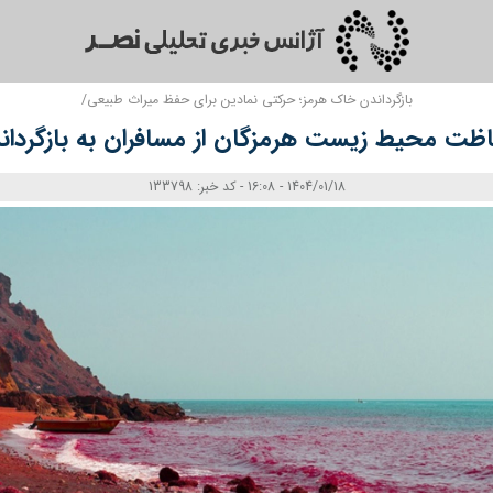
بازگرداندن خاک هرمز؛ حرکتی نمادین برای حفظ میراث طبیعی/
اظت محیط زیست هرمزگان از مسافران به بازگردا
1404/01/18 - 16:08 - کد خبر: 133798