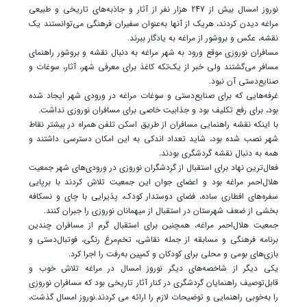
نوروز امسال بیش از 247 هزار نفر از آثار و جاذبه‌های تاریخی و طبیعی
مراغه دیدن کردند، هریک از آنها به‌عنوان سفیران فرهنگی می‌توانستند یک
نقشه، عکس و بروشور از مراغه به یادگار ببرند.
مسافران نوروزی موقع ورود به شهر مراغه به دنبال نقشه و بروشور راهنمای
مسافر می‌گشتند ولی خبر از یک‌تکه کاغذ برای معرفی شهر، آثار، سوغات و
صنایع‌دستی آن نبود.
غرفه‌هایی که برای صنایع‌دستی و سوغات مراغه در ورودی شهر ایجاد شده
بود، برای رفع تکلیف بود و جذابیت خاصی برای مسافران نوروزی نداشت.
با اینکه نقشه راهنمایی مسافران از طریق اسکن تلفن همراه در بیشتر نقاط
شهر نصب شده بود، شاید تعداد اندکی به این امکان دسترسی داشتند و
همه به دنبال نقشه گردشگری بودند.
فعال‌ترین نهاد برای استقبال از گردشگران نوروزی در ورودی‌های شهر جمعیت
هلال‌احمر مراغه بود و اعضای جوان این جمعیت تلاش کردند با برپایی
سفره‌های افطاری ساده، فضای دوستدار کودک، پذیرایی با چای و نسکافه
بخشی از ضعف شهرستان در استقبال از میهمانان نوروزی را جبران کنند.
جمعیت هلال‌احمر مراغه، همچنین برای استقبال گرم از مسافران چندین
برنامه فرهنگی و مسابقه از جمله نقاشی، تخم‌مرغ رنگی، فوتبال‌دستی و
بازی‌های بومی و محلی برای کودکان و کمپین به‌رفت را اجرا کرد.
یکی دیگر از شاخصه‌های دیگر نوروز امسال در مراغه تلاش خوب و
قابل‌توصیف راهنمایان گردشگری در کنار آثار تاریخی بود که مسافران نوروزی
را به‌خوبی راهنمایی و توضیحات لازم را ارائه می کردند.نوروز امسال گذشت،