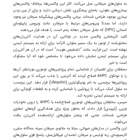
به سلول‌های سرطانی عمل می‌کنند. اکثر این واکسن‌ها، برخلاف واکسن‌های
بیماری‌های عفونی، به‌جای پیشگیری، نقش درمانی دارند و برای از بین بردن
بیماری موجود طراحی شده‌اند. برخی واکسن‌های پیشگیرانه سرطان نیز وجود
دارند، اما عمدتاً ویروس‌های مرتبط با سرطان، مانند ویروس پاپیلومای
انسانی (HPV) که عامل سرطان دهانه رحم است، را هدف قرار می‌دهند.
کلید اثربخشی واکسن جدید در توانایی آن در هدایت آنتی‌ژن‌های
مشتق‌شده از تومور به یک مسیر سلولی کارآمد برای ارائه به سیستم ایمنی
نهفته است. این فرآیند مانند “تشخیص هویت” است که در آن هر آنتی‌ژن
برای سیستم ایمنی نمایش داده می‌شود تا مشخص شود که آیا مشکوک
است یا خیر.
محققان برای اطمینان از شناسایی تمام پروتئین‌های توموری موردنظر، آن‌ها
را با مولکول AHPC اصلاح کردند که آنزیمی را جذب می‌کند تا بر روی این
پروتئین‌ها برچسبی به نام یوبیکوئیتین (Ubiquitin) قرار دهد. این برچسب
به سلول کمک می‌کند تا پروتئین را شناسایی کرده و به قطعات کوچکی برای
ارائه به سیستم ایمنی تجزیه کند.
سپس، محققان پروتئین‌های توموری اصلاح‌شده با AHPC را درون نانوذرات
چربی (لیپیدی) قرار دادند که به‌طور ویژه برای هدف‌گیری گره‌های لنفاوی
طراحی شده‌اند، جایی که بیشتر سلول‌های ارائه‌دهنده آنتی‌ژن یافت
می‌شوند.
این واکسن در مدل‌های حیوانی مبتلا به ملانوم، سرطان سینه سه‌گانه منفی،
کارسینومای ریه لوئیس و سرطان تخمدان غیرقابل‌عمل، پاسخ قوی سلول‌های