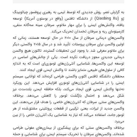
به گزارش نصر، روش جدیدی که توسط تیمی به رهبری پروفسور چیائوبینگ
ژو (Qiaobing Xu) از دانشگاه تافتس (واقع در بوستون آمریکا) توسعه
یافته، واکنش‌های ایمنی را برای مهار ملانوم، سرطان سینه سه‌گانه منفی،
کارسینومای ریه و سرطان تخمدان تحریک می‌کند.
واکسن‌های درمانی سرطان از سال ۲۰۱۰ در حال توسعه هستند، زمانی که
اولین واکسن برای سرطان پروستات تأیید شد و در سال ۲۰۱۵ واکسنی دیگر
برای ملانوم معرفی شد. با وجود این تحقیقات گسترده، تاکنون هیچ واکسن
درمانی جدیدی مجوز دریافت نکرده است. یکی از چالش‌های اساسی در
توسعه این واکسن‌ها، شناسایی آنتی‌ژن‌های توموری‌ای است که به اندازه
کافی از سلول‌های طبیعی متمایز باشند تا واکنش ایمنی قوی ایجاد کنند.
محققان دانشگاه تافتس اکنون واکسنی طراحی کرده‌اند که توانایی سیستم
ایمنی را در شناسایی آنتی‌ژن‌های توموری افزایش می‌دهد. این رویکرد
نه‌تنها واکنش ایمنی قوی ایجاد می‌کند، بلکه حافظه ایمنی بلندمدت نیز
شکل می‌دهد و احتمال بازگشت تومور را کاهش می‌دهد. برخلاف
واکسن‌های سنتی سرطان که آنتی‌ژن‌های خاصی را هدف قرار می‌دهند، این
واکسن جدید از لیزات، یعنی ترکیبی از قطعات پروتئینی مشتق‌شده از هر
تومور جامد، استفاده می‌کند که نیاز به شناسایی یک آنتی‌ژن خاص را از بین
می‌برد.
برخلاف واکسن‌های سنتی که برای پیشگیری از بیماری‌های عفونی طراحی
شده‌اند، واکسن‌های سرطان با تحریک سیستم ایمنی برای شناسایی و حمله