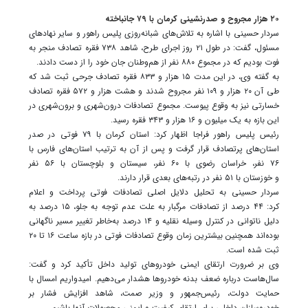
۲۰ هزار مجروح و صدرنشینی کرمان با ۷۹ جانباخته
سردار حسینی با اشاره به تلاش‌های شبانه‌روزی پلیس راهور و سایر نهادهای
مسئول، گفت: در طول ۲۱ روز اجرای طرح، شاهد ۷۳۸ فقره تصادف منجر به
فوت بودیم که در مجموع ۸۸۰ نفر از هم‌وطنان جان خود را از دست دادند.
به گفته وی، در این مدت ۱۵ هزار و ۸۳۳ فقره تصادف جرحی ثبت شد که
طی آن ۲۰ هزار و ۱۰۹ نفر مجروح شدند و هشت هزار و ۵۷۲ فقره تصادف
خسارتی نیز به وقوع پیوست. مجموع تصادفات درون‌شهری و برون‌شهری در
این بازه به یک میلیون و ۱۶ هزار و ۳۴۳ فقره رسید.
رئیس پلیس راهور فراجا اظهار کرد: استان کرمان با ۷۹ فوتی در صدر
استان‌های پرتصادف قرار گرفت و پس از آن به ترتیب استان‌های فارس با
۷۶ نفر، خراسان رضوی با ۶۰ نفر، سیستان و بلوچستان با ۵۶ نفر
و خوزستان با ۵۱ نفر در رتبه‌های بعدی قرار دارند.
سردار حسینی به تحلیل دلایل اصلی تصادفات فوتی پرداخت و اعلام
کرد: ۴۴ درصد از تصادفات مرگبار به علت عدم توجه به جلو، ۱۵ درصد به
دلیل ناتوانی در کنترل وسیله نقلیه و ۱۴ درصد به‌خاطر تغییر مسیر ناگهانی
بوده‌اند همچنین بیشترین زمان وقوع تصادفات فوتی در بازه ساعت ۱۶ تا ۲۰
ثبت شده است.
وی بر ضرورت ارتقای ایمنی خودروهای تولید داخل تأکید کرد و گفت:
سال‌هاست درباره ضعف بدنه خودروها هشدار می‌دهیم. امیدواریم امسال با
حمایت دولت، رئیس‌جمهور و وزیر صمت، شاهد افزایش فشار بر
خودروسازان داخلی برای ارتقای کیفیت و ایمنی محصولات‌ آنها باشیم.