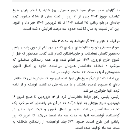
به گزارش نصر، سردار سید تیمور حسینی روز شنبه با اعلام پایان طرح
ترافیکی نوروز ۱۴۰۴ پس از ۲۱ روز، از ثبت بیش از ۵۵۸ میلیون تردد
جاده‌ای در بازه زمانی ۲۵ اسفند ۱۴۰۳ تا ۱۵ فروردین ۱۴۰۴ خبر داد و افزود:
این آمار نسبت به سال گذشته حدود سه درصد افزایش داشته است.
توقیف ۶ هزار و ۷۹۱ گواهینامه به مدت ۳ ماه
سردار حسینی درباره نظارت‌های ویژه‌ای که در این ایام از سوی پلیس راهور
به‌منظور کاهش تصادفات و جان‌باختگان انجام شد، گفت: همانطور که قبل از
شروع طرح نوروزی ۱۴۰۴ نیز اعلام شده بود، همه رانندگان متخلفی که
مرتکب ۲ تخلف حادثه‌ساز هم‌زمان می‌شدند، علاوه بر اعمال قانون،
خودروهای آنها به مدت ۷۲ ساعت توقیف می‌شد.
وی ادامه داد: از دیگر طرح‌های اجرا شده این بود که خودروهایی که خلافی
بالای ۵ میلیون تومان داشتند و یا معاینه فنی نداشتند، توقیف و از ادامه
تردد آنها جلوگیری می‌شد.
رئیس پلیس راهور فراجا خاطرنشان کرد: از ۱۳ فروردین تا صبح امروز ۱۶
فروردین، طرح ویژه‌ای به اجرا درآمد که در آن هر راننده‌ای که مرتکب یک
تخلف حادثه‌ساز می‌شد، علاوه بر اعمال قانون و ثبت نمره منفی در
گواهینامه، گواهینامه آنها به مدت سه ماه ضبط می‌شد. تا امروز که روز
پایانی این طرح است، حدود ۶۷۹۱ جلد گواهینامه از رانندگان متخلف به
مدت سه ماه توقیف شده است.