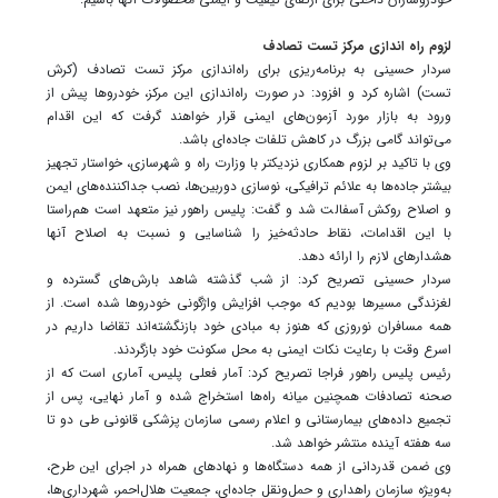
لزوم راه اندازی مرکز تست تصادف
سردار حسینی به برنامه‌ریزی برای راه‌اندازی مرکز تست تصادف (کرش
تست) اشاره کرد و افزود: در صورت راه‌اندازی این مرکز، خودروها پیش از
ورود به بازار مورد آزمون‌های ایمنی قرار خواهند گرفت که این اقدام
می‌تواند گامی بزرگ در کاهش تلفات جاده‌ای باشد.
وی با تاکید بر لزوم همکاری نزدیکتر با وزارت راه و شهرسازی، خواستار تجهیز
بیشتر جاده‌ها به علائم ترافیکی، نوسازی دوربین‌ها، نصب جداکننده‌های ایمن
و اصلاح روکش آسفالت شد و گفت: پلیس راهور نیز متعهد است هم‌راستا
با این اقدامات، نقاط حادثه‌خیز را شناسایی و نسبت به اصلاح آنها
هشدارهای لازم را ارائه دهد.
سردار حسینی تصریح کرد: از شب گذشته شاهد بارش‌های گسترده و
لغزندگی مسیرها بودیم که موجب افزایش واژگونی خودروها شده است. از
همه مسافران نوروزی که هنوز به مبادی خود بازنگشته‌اند تقاضا داریم در
اسرع وقت با رعایت نکات ایمنی به محل سکونت خود بازگردند.
رئیس پلیس راهور فراجا تصریح کرد: آمار فعلی پلیس، آماری است که از
صحنه تصادفات همچنین میانه راه‌ها استخراج شده و آمار نهایی، پس از
تجمیع داده‌های بیمارستانی و اعلام رسمی سازمان پزشکی قانونی طی دو تا
سه هفته آینده منتشر خواهد شد.
وی ضمن قدردانی از همه دستگاه‌ها و نهادهای همراه در اجرای این طرح،
به‌ویژه سازمان راهداری و حمل‌ونقل جاده‌ای، جمعیت هلال‌احمر، شهرداری‌ها،