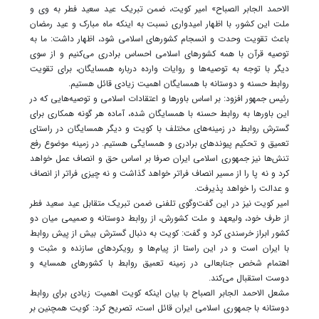
الاحمد الجابر الصباح» امیر کویت، ضمن تبریک عید سعید فطر به وی و
ملت این کشور، با اظهار امیدواری نسبت به اینکه ماه مبارک و عید رمضان
باعث تقویت وحدت و انسجام کشور‌های اسلامی شود، اظهار داشت: ما به
توصیه قرآن با همه کشور‌های اسلامی احساس برادری می‌کنیم و از سوی
دیگر با توجه به توصیه‌ها و روایات وارده درباره همسایگان، برای تقویت
روابط حسنه و دوستانه با همسایگان اهمیت زیادی قائل هستیم.
رئیس جمهور افزود: بر اساس باور‌ها و اعتقادات اسلامی و توصیه‌هایی که در
این باور‌ها به روابط حسنه با همسایگان شده، آماده هر گونه همکاری برای
گسترش روابط در زمینه‌های مختلف با کویت و دیگر همسایگان در راستای
تعمیق و تحکیم پیوند‌های برادری و همسایگی هستیم. در زمینه موضوع رفع
تنش‌ها نیز جمهوری اسلامی ایران صرفا بر اساس حق و انصاف عمل خواهد
کرد و نه پا را از مسیر انصاف فراتر خواهد گذاشت و نه چیزی فراتر از انصاف
و عدالت را خواهد پذیرفت.
امیر کویت نیز در این گفت‌وگوی تلفنی ضمن تبریک متقابل عید سعید فطر
از طرف خود، ولیعهد و ملت کشورش، از روابط دوستانه و صمیمی میان دو
کشور ابراز خرسندی کرد و گفت: کویت به دنبال گسترش بیش از پیش روابط
با ایران است و در این راستا از پیام‌ها و رویکرد‌های سازنده و مثبت و
اهتمام شخص جنابعالی در زمینه تعمیق روابط با کشور‌های همسایه و
دوست استقبال می‌کند.
مشعل الاحمد الجابر الصباح با بیان اینکه کویت اهمیت زیادی برای روابط
دوستانه با جمهوری اسلامی ایران قائل است، تصریح کرد: کویت همچنین بر