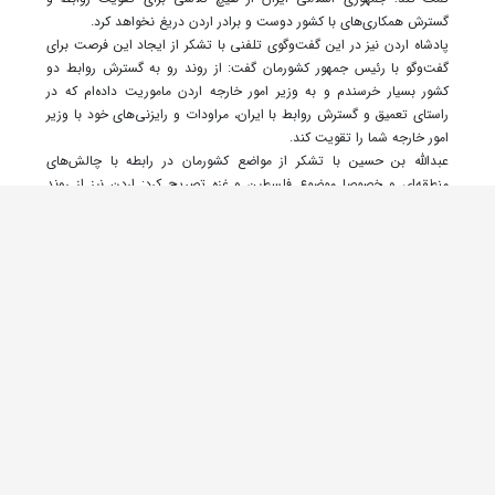
گسترش همکاری‌های با کشور دوست و برادر اردن دریغ نخواهد کرد.
پادشاه اردن نیز در این گفت‌وگوی تلفنی با تشکر از ایجاد این فرصت برای
گفت‌و‌گو با رئیس جمهور کشورمان گفت: از روند رو به گسترش روابط دو
کشور بسیار خرسندم و به وزیر امور خارجه اردن ماموریت داده‌ام که در
راستای تعمیق و گسترش روابط با ایران، مراودات و رایزنی‌های خود با وزیر
امور خارجه شما را تقویت کند.
عبدالله بن حسین با تشکر از مواضع کشورمان در رابطه با چالش‌های
منطقه‌ای و خصوصا موضوع فلسطین و غزه تصریح کرد: اردن نیز از روند
تحولات و چالش‌های منطقه نگران است و امیدوارم به زودی در دیداری
حضوری با جنابعالی بتوانیم درباره راهکار‌های گسترش روابط فیمابین و
تقویت همکاری‌ها در زمینه مدیریت چالش‌های منطقه‌ای گفت‌و‌گو و رایزنی
کنیم.
رئیس جمهور کشورمان بعد از ظهر امروز چهارشنبه در گفت‌وگوی تلفنی با
آقای «حمد بن عیسی آل خلیفه» پادشاه بحرین ضمن تبریک عید سعید فطر
به وی و مردم کشورش اظهار داشت: امیدوارم به برکت ماه رمضان و عید
فطر، وحدت و انسجام کشور‌های اسلامی هر چه بیشتر تقویت شود.
رئیس جمهور با بیان اینکه جمهوری اسلامی اهمیت زیادی برای تحکیم و
گسترش روابط با همسایگان و کشور‌های اسلامی قائل است، افزود: مشتاق
توسعه بیشتر روابط با بحرین هستیم و از هیچ اقدامی برای تسهیل و