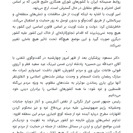
روابط صمیمانه ایران با کشور‌های شورای همکاری خلیج فارس که بر اساس
اصل احترام و منافع متقابل در حال گسترش است، ارج می‌نهد.
امیر کویت با اشاره به اینکه کویت از حل مناقشات و تنش‌های منطقه‌ای و
بین‌المللی از طریق گفت‌و‌گو و بدون توسل به زور حمایت و استقبال می‌کند،
خاطرنشان کرد: دولت و ملت کویت بر اساس قانون اساسی این کشور به
هیچ وجه نمی‌پذیرند که اقدام تجاوزکارانه‌ای از خاک این کشور علیه کشور
دیگری صورت گیرد و این موضع هیچ‌گاه تحت تاثیر هیچ عاملی تغییر
نمی‌کند.
دکتر مسعود پزشکیان بعد از ظهر امروز چهارشنبه در گفت‌وگوی تلفنی با
آقای «عبدالله بن حسین» پادشاه اردن ضمن تبریک عید سعید فطر و آرزوی
قبولی طاعات برای وی و مردم کشورش، اظهار داشت: امیدوارم ثمرات ماه
مبارک رمضان باعث انسجام و وحدت بیشتر ملت‌های اسلامی و اتفاق‌نظر
آنها برای یاری رساندن موثرتر به ملت‌های مظلوم، به ویژه مردم بی‌گناه
فلسطین و غزه شود؛ ما همه کشور‌های اسلامی را برادران دینی خود
می‌دانیم.
رئیس جمهور ضمن ابراز نگرانی از نقض آتش‌بس و آغاز دوباره جنایات
وحشیانه رژیم صهیونیستی علیه مردم بی‌دفاع غزه و نیز محکوم کردن
اظهارات مطرح درباره آینده غزه از جمله کوچ اجباری مردم این منطقه افزود:
تداوم تماس‌های وزرای خارجه دو کشور می‌تواند به تقویت و نزدیک‌تر
شدن مواضع ایران و اردن در مسائل مختلف از جمله در حمایت از مردم غزه
کمک کند؛ جمهوری اسلامی ایران از هیچ تلاشی برای تقویت روابط و