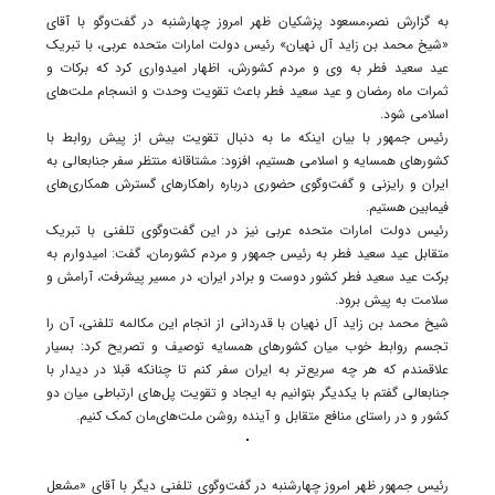
به گزارش نصر،مسعود پزشکیان ظهر امروز چهارشنبه در گفت‌و‌گو با آقای
«شیخ محمد بن زاید آل نهیان» رئیس دولت امارات متحده عربی، با تبریک
عید سعید فطر به وی و مردم کشورش، اظهار امیدواری کرد که برکات و
ثمرات ماه رمضان و عید سعید فطر باعث تقویت وحدت و انسجام ملت‌های
اسلامی شود.
رئیس جمهور با بیان اینکه ما به دنبال تقویت بیش از پیش روابط با
کشور‌های همسایه و اسلامی هستیم، افزود: مشتاقانه منتظر سفر جنابعالی به
ایران و رایزنی و گفت‌وگوی حضوری درباره راهکار‌های گسترش همکاری‌های
فیمابین هستیم.
رئیس دولت امارات متحده عربی نیز در این گفت‌وگوی تلفنی با تبریک
متقابل عید سعید فطر به رئیس جمهور و مردم کشورمان، گفت: امیدوارم به
برکت عید سعید فطر کشور دوست و برادر ایران، در مسیر پیشرفت، آرامش و
سلامت به پیش برود.
شیخ محمد بن زاید آل نهیان با قدردانی از انجام این مکالمه تلفنی، آن را
تجسم روابط خوب میان کشور‌های همسایه توصیف و تصریح کرد: بسیار
علاقمندم که هر چه سریع‌تر به ایران سفر کنم تا چنانکه قبلا در دیدار با
جنابعالی گفتم با یکدیگر بتوانیم به ایجاد و تقویت پل‌های ارتباطی میان دو
کشور و در راستای منافع متقابل و آینده روشن ملت‌های‌مان کمک کنیم.
رئیس جمهور ظهر امروز چهارشنبه در گفت‌وگوی تلفنی دیگر با آقای «مشعل