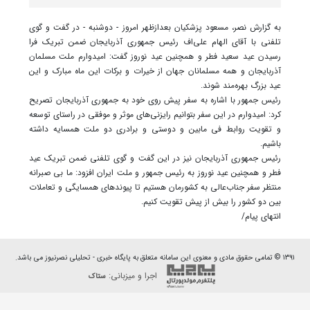
به گزارش نصر، مسعود پزشکیان بعدازظهر امروز - دوشنبه - در گفت و گوی
تلفنی با آقای الهام علی‌اف رئیس جمهوری آذربایجان ضمن تبریک فرا
رسیدن عید سعید فطر و همچنین عید نوروز گفت: امیدوارم ملت مسلمان
آذربایجان و همه مسلمانان جهان از خیرات و برکات این ماه مبارک و این
عید بزرگ بهره‌مند شوند.
رئیس جمهور با اشاره به سفر پیش روی خود به جمهوری آذربایجان تصریح
کرد: امیدوارم در این سفر بتوانیم رایزنی‌های موثر و موفقی در راستای توسعه
و تقویت روابط فی ‌مابین و دوستی و برادری دو ملت همسایه داشته
باشیم.
رئیس جمهوری آذربایجان نیز در این گفت و گوی تلفنی ضمن تبریک عید
فطر و همچنین عید نوروز به رئیس جمهور و ملت ایران افزود: ما بی صبرانه
منتظر سفر جناب‌عالی به کشورمان هستیم تا پیوندهای همسایگی و تعاملات
بین دو کشور را بیش از پیش تقویت کنیم.
انتهای پیام/
۱۳۹۱ © تمامی حقوق مادی و معنوی این سامانه متعلق به پایگاه خبری - تحلیلی نصرنیوز می باشد.
اجرا و میزبانی:
ستاک