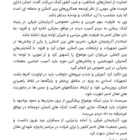
حمایت از استان‌های شمالغرب و غرب کشور کمک می‌کند، گفت: استان دارای
فرصت های مهمی از نظر توسعه همکاری‌های بین المللی و منطقه ای است
که باید متناسب با آن، امکانات و بودجه مدنظر باشد.
وی به ظرفیت مهم خیرین و بخش خصوصی آذربایجان شرقی در زمینه
کمک رسانی به مردم آسیب دیده در مواقع بحرانی اشاره کرد و افزود: جا
دارد هلال احمر به ظرفیت های مردمی و خیران توجه ویژه داشته باشد.
استاندار آذربایجان شرقی، تحریم های بین المللی را یکی از چالش‌ها در
تامین تجهیزات و ارتباطات بین المللی عنوان کرد و افزود: با گشایش‌های
بین المللی می‌توان این موضوع را تسهیل کرد و از سویی با توجه به
گسترش شهرنشینی و چالش‌های این حوزه باید آسیب شناسی معضلات
بحرانی در این خصوص نیز انجام گیرد.
وی تاکید کرد: آموزش و جذب نیروهای داوطلب باید در اولویت کارها باشد،
تجهیزات امدادی به ویژه در مناطق پرخطر و پایگاه‌ها در نقاط راهبردی
استان بروزرسانی شود و ارتباط دستگاههای اجرایی و سمن ها در ماموریت
های هلال احمر تقویت شود.
سرمست با بیان اینکه موضوع پیشگیری از بروز بحران‌ها و نحوه مواجهه با
خطرات باید فرهنگ سازی شود، گفت: کمک های انسان دوستانه در مواقع
غیرمترقبه به داد مردم می‌رسد.
وی، آذربایجان شرقی را آماده پذیرایی از مسافران عید نوروز دانست و
رئیس جمعیت هلال احمر کشور را برای شرکت در مراسم یادواره شهدای هلال
احمر به استان دعوت کرد.
انتهای پیام/