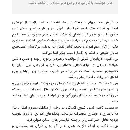
های هوشمند با کارآیی بالای نیروهای امدادی را شاهد باشیم.
به گزارش نصر، بهرام سرمست روز سه شنبه در حاشیه بازدید از نیروهای
امداد و نجات هلال احمر آذربایجان شرقی در وبینار سراسری هلال احمر
حضور یافت و اظهار کرد: اعضای زحمتکش هلال احمر همواره در خط مقدم
خدمت رسانی به مردم در شرایط بحرانی و حوادث حضور داشته و به عنوان
یکی از ارکان مهم امداد و نجات کشور نقش بی بدیلی در کاهش آسیب‌های
بلایای طبیعی و کمک به اقشار آسیب پذیر ایفا می‌کند.
وی افزود: آذربایجان شرقی از موقعیت راهبردی برخوردار بوده و ضمن داشتن
حوادث طبیعی و موقعیت‌های جغرافیایی، دروازه ارتباطی بین ایران با
کشورهای همسایه است که می‌تواند در شرایط بحرانی، پل ارتباطی برای
انتقال تجربیات و امدادرسانی باشد.
وی ادامه داد: تجربه انباشته‌ای از امدادرسانی در حوادث طبیعی چون سیل و
زلزله و سایر بلایا در دهه های اخیر برای اعضای هلال احمر استان داریم که
می‌تواند در خدمت هموطنان قرار گیرد و در شرایط بحرانی برای استان مفید
باشد.
سرمست، تامین کمبود نیروی انسانی در برخی از مناطق محروم استان، نیاز
به بازسازی و نوسازی تجهیزات در برخی پایگاه‌های امدادی و لزوم تقویت
بودجه هلال احمر استان را از جمله نیازمندی‌های استان عنوان کرد.
وی با تاکید بر اینکه تقویت هلال احمر آذربایجان شرقی به پشتیبانی و