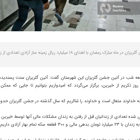
ارد ریال زمینه ساز آزادی تعدادی از زندانیان جرایم غیرعمدمالی شدند.
 شب در آئین جشن گلریزان این شهرستان گفت: آئین گلریزان سنت پسندیده‌ای 
کریم از خیرین، برگزار می‌گردد که امیدواریم بتوانیم تا جایی که ممکن 
 خداوند متعال است و خداوند را شاکریم که سال گذشته در جشن گلریزان حدود 
ه تعدادی از زندانیان قبل از رفتن به زندان مشکلات مالی آنها توسط خیرین رفع
عضو شورای تأمین شبستر افزود: تعداد ۴۷ نفر محکوم به زندان با ۲۳ میلی
لدین بر خانواده و جامعه تصریح کرد: اعضای خانواده زندانیان جرایم غیرعمد بی