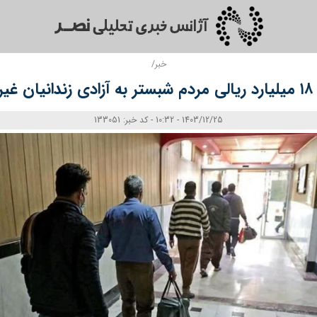
خبر/
غیر عمد
1403/12/25 - 10:32 - کد خبر: 133051