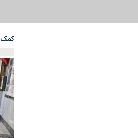
کمک ۱۸ میلیارد ریالی مردم شبستر به آزادی زندانیان 