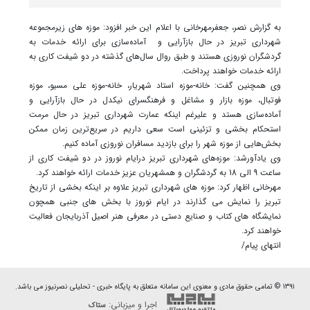
به گزارش نصر، جعفرمهرخانی با اعلام این خبر افزود: موزه های زیرمجموعه
شهرداری تبریز در حال بازآرایی و آماده‌سازی برای ارائه خدمات به
گردشگران نوروزی هستند و طبق روال سال‌های گذشته در دو شیفت کاری به
ارائه خدمات خواهند پرداخت.
وی همچنین گفت: خانه-موزه استاد شهریار، خانه-موزه علی مسیو، موزه
فوتبال، موزه بازار و مشاغل و فرهنگسرای نیکدل در حال بازآرایی و
آماده‌سازی هستد و علیرغم اینکه عمارت شهرداری تبریز در حال مرمت
استحکام بخشی و تزئینی است سعی داریم در سریع‌ترین زمان ممکن
بخش‌هایی از موزه شهر را برای بازدید مسافران نوروزی آماده کنیم.
وی یادآورشد: موزه‌های شهرداری تبریز درایام نوروز در دو شیفت کاری از
ساعت 9 الی 18 به گردشگران و همشهریان عزیز خدمات ارائه خواهند کرد.
مهرخانی اظهار کرد: موزه های شهرداری تبریز علاوه بر اینکه بخشی از تاریخ
تبریز را نمایش می گذارند در ایام نوروز با بخش های جنبی همچون
نمایشگاه های کتاب و صنایع دستی در معرفی هنر اصیل آذربایجان فعالیت
خواهند کرد.
انتهای پیام/
۱۳۹۱ © تمامی حقوق مادی و معنوی این سامانه متعلق به پایگاه خبری - تحلیلی نصرنیوز می باشد.
اجرا و میزبانی:
ستاک