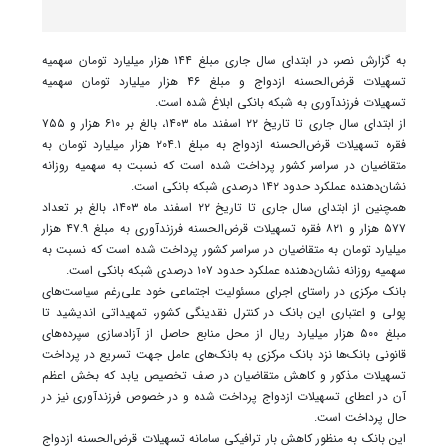
به گزارش نصر، در ابتدای سال جاری مبلغ ۱۴۴ هزار میلیارد تومان سهمیه
تسهیلات قرض‌الحسنه ازدواج و مبلغ ۴۶ هزار میلیارد تومان سهمیه
تسهیلات فرزندآوری به شبکه بانکی ابلاغ شده است.
از ابتدای سال جاری تا تاریخ ۲۲ اسفند ماه ۱۴۰۳، بالغ بر ۶۱۰ هزار و ۷۵۵
فقره تسهیلات قرض‌الحسنه ازدواج به مبلغ ۲۰۴.۱ هزار میلیارد تومان به
متقاضیان در سراسر کشور پرداخت شده است که نسبت به سهمیه روزانه
نشان‌دهنده عملکرد حدود ۱۴۲ درصدی شبکه بانکی است.
همچنین از ابتدای سال جاری تا تاریخ ۲۲ اسفند ماه ۱۴۰۳، بالغ بر تعداد
۵۷۷ هزار و ۸۲۱ فقره تسهیلات قرض‌الحسنه فرزندآوری به مبلغ ۴۷.۹ هزار
میلیارد تومان به متقاضیان در سراسر کشور پرداخت شده است که نسبت به
سهمیه روزانه نشان‌دهنده عملکرد حدود ۱۰۷ درصدی شبکه بانکی است.
بانک مرکزی در راستای اجرای مسئولیت اجتماعی خود علی‌رغم سیاست‌های
پولی و اعتباری این بانک در کنترل نقدینگی کشور، تمهیداتی اندیشید تا
مبلغ ۵۰۰ هزار میلیارد ریال از محل منابع حاصل از آزادسازی سپرده‌های
قانونی بانک‌ها نزد بانک مرکزی به بانک‌های عامل جهت تسریع در پرداخت
تسهیلات مذکور و کاهش متقاضیان در صف تخصیص یابد که بخش اعظم
آن در اعطای تسهیلات ازدواج پرداخت شده و در خصوص فرزندآوری نیز در
حال پرداخت است.
این بانک به منظور کاهش بار ترافیکی سامانه تسهیلات قرض‌الحسنه ازدواج