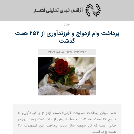
خبر/
پرداخت وام ازدواج و فرزندآوری از ۲۵۲ همت
گذشت
1403/12/22 - 15:31 - کد خبر: 132903
نصر: میزان پرداخت تسهیلات قرض‌الحسنه ازدواج و فرزندآوری تا
تاریخ ۲۲ اسفند ماه ۱۴۰۳، جمعاً به بیش از ۲۵۲ همت رسید این در
حالی است ‌که کل سهمیه سال بابت پرداخت این تسهیلات ۱۹۰
همت بوده است.