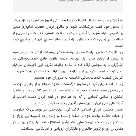
به گزارش نصر، محمدباقر قالیباف در جلسه علنی امروز مجلس در نطق پیش
از دستور خود گفت: بزرگداشت شهدا و سالروز فرمان حضرت امام(ره) مبنی
بر تاسیس بنیاد شهید را گرامی می‌دارم؛ مفتخر هستیم که مجلس بسیاری از
مطالبات بر زمین مانده جانبازان، آزادگان و خانواده‌های شهدا را پیگیری کرده
است.
وی افزود: در همین راستا مطابق برنامه هفتم پیشرفت از دولت می‌خواهیم
تا پیش از پایان سال اول برنامه، لایحه قانون جامع خدمات‌رسانی به
ایثارگران را به مجلس ارائه کند تا ما به وظیفه تکریم این قهرمانان سرافراز
عمل کرده باشیم. علاوه بر این نیازمند بهبود ارائه خدمات در بنیاد شهید و
افزایش کیفیت خدمات‌رسانی شایسته به سروران خود هستیم.
وی در ادامه بیان کرد: در سالروز درگذشت مجتهد شجاع و از رهبران نهضت
ملی شدن صنعت نفت، حضرت آیت‌الله سید ابوالقاسم کاشانی یاد و خاطره
ایشان و تمامی کسانی را که به هر نحو در قطع کردن دست اجانب از
ثروت‌های ملی ایران عزیز نقش آفرینی کردند، گرامی می‌دارم.
رئیس مجلس شورای اسلامی تاکید کرد: ایران حتی در روزهایی که حکومت
و هیات حاکمه وقت، خود را تماما وابسته و وامدار به کشورهایی زورگو و
مستکبر می‌دانست، نهضت‌های افتخارآمیز استقلال‌طلبانه را پیش برد و در
مقابل زر، زور و تزویر حاکمان و غارتگران اروپایی و آمریکایی ایستادند.