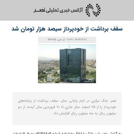
سقف برداشت از خودپرداز سیصد هزار تومان شد
1403/12/21 - 21:29 - کد خبر: 132835
نصر: بانک مرکزی در ایام پایانی سال، سقف برداشت از پایانه‌های
خودپرداز را از ۲۵ اسفند سال جاری تا ۲۰ فروردین سال آینده، از دو
میلیون ریال به سه میلیون ریال افزایش داد.
به گزارش نصر، این بانک با ابلاغ بخشنامه شماره ۰۳/۳۱۲۸۰۳ مورخ ۲۱ اسفند