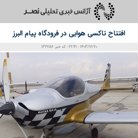
افتتاح تاکسی هوایی در فرودگاه پیام البرز
1403/12/20 - 22:41 - کد خبر: 132756