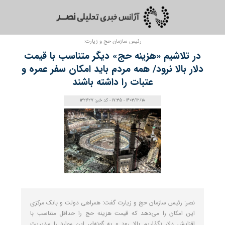
رئیس سازمان حج و زیارت:
در تلاشیم «هزینه حج» دیگر متناسب با قیمت
دلار بالا نرود/ همه مردم باید امکان سفر عمره و
عتبات را داشته باشند
1403/12/18 - 17:35 - کد خبر: 132627
نصر: رئیس سازمان حج و زیارت گفت: همراهی دولت و بانک مرکزی
این امکان را می‌دهد که قیمت‌ هزینه حج را حداقل متناسب با
افزایش دلار نگذاریم بالا رود و به گونه‌ای این موارد را مدیریت