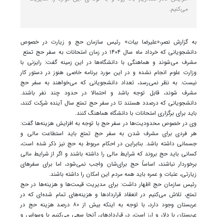
می‌کنیم.
به گزارش نصر،«علیرضا بیات» رئیس سازمان حج و زیارت در خصوص
دانشجویانی که خرداد ماه سال ۱۴۰۴ در زمان امتحانات به سفر حج تمتع
مشرف می‌شوند و هماهنگی با دانشگاه‌ها در این زمینه گفت: رایزنی با
وزارت علوم انجام نشده و در این مورد برنامه خاصی هنوز در دستور کار
نیست. به نظر نمی‌رسد، تعداد دانشجویانی که می‌خواهند به سفر حج
مشرف شوند، قابل توجه باشد و احتمالا در حدود چند نفر باشند.
دانشجویانی که درصدد هستند تا در سفر حج تمتع سال آینده شرکت کنند،
باید برای برگزاری امتحانات با دانشگاه هماهنگ کنند.
وی در خصوص محدودیت‌ها در سفر حج با توجه به افزایش هزینه‌ها گفت:
هر فردی برای مشرف شدن به سفر حج تمتع باید استطاعت مالی و
جسمانی داشته باشد. بنابراین در احکام مربوط به حج نیز ذکر شده است،
کسانی باید حج بروند که شرایط مالی را داشته باشند و اگر از شرایط مالی
برخوردار نباشند، اساساً حج برای‌شان واجب نمی‌شود، اما برای سفرهای
زیارتی، عتبات و عمره باید همه مردم این امکان را داشته باشند.
رئیس سازمان حج اظهار داشت: برای مدیریت قیمت‌ها و هزینه‌ها در حج
تمتع، تلاش می‌کنیم در انعقاد قراردادها و هزینه‌های تمام شده‌ای که در
عربستان وجود دارد، با توجه به اینکه بیش از ۸۰ درصد هزینه حج در
عربستان با دلار و ارز است، در قراردادهای آنجا سعی می‌کنیم با وسواس و