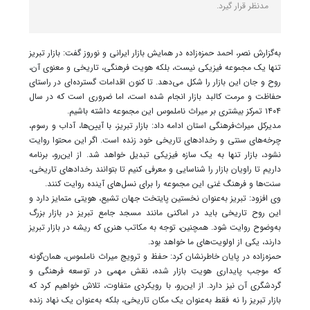
مدنظر قرار گیرد.
به‌گزارش نصر، احمد حمزه‌زاده در همایش بازار ایرانی و نوروز گفت: بازار تبریز
تنها یک مجموعه فیزیکی نیست، بلکه هویت فرهنگی، تاریخی و معنوی آن،
روح و جان این بازار را شکل می‌دهد. تا کنون اقدامات گسترده‌ای در راستای
حفاظت و مرمت کالبد بازار انجام شده است، اما ضروری است که در سال
۱۴۰۴ تمرکز بیشتری بر میراث ناملموس این مجموعه داشته باشیم.
مدیرکل میراث‌فرهنگی استان ادامه داد: بازار تبریز، با آیین‌ها، آداب و رسوم،
چرخه‌های سنتی و رخدادهای تاریخی خود زنده است. اگر این محتوا روایت
نشود، بازار تنها به یک سازه فیزیکی تبدیل خواهد شد. از این‌رو، برنامه
داریم تا راویان بازار را شناسایی و معرفی کنیم تا بتوانند رخدادهای تاریخی،
سنت‌ها و فرهنگ غنی این مجموعه را برای نسل‌های آینده روایت کنند.
وی افزود: تبریز به‌عنوان نخستین پایتخت جهان تشیع، هویتی متمایز دارد و
این روح تاریخی باید در اماکنی مانند مسجد جامع تبریز در بازار بزرگ
به‌وضوح روایت شود. همچنین، توجه به مکاتب هنری که ریشه در بازار تبریز
دارند، یکی از اولویت‌های ما خواهد بود.
حمزه‌زاده در پایان خاطرنشان کرد: حفظ و ترویج میراث ناملموس، همان‌گونه
که موجب پایداری هویت بازار شده، نقش مهمی در توسعه فرهنگی و
گردشگری آن نیز دارد. از این‌رو، با رویکردی متفاوت، تلاش خواهیم کرد که
بازار تبریز را نه فقط به‌عنوان یک مکان تاریخی، بلکه به‌عنوان یک نهاد زنده