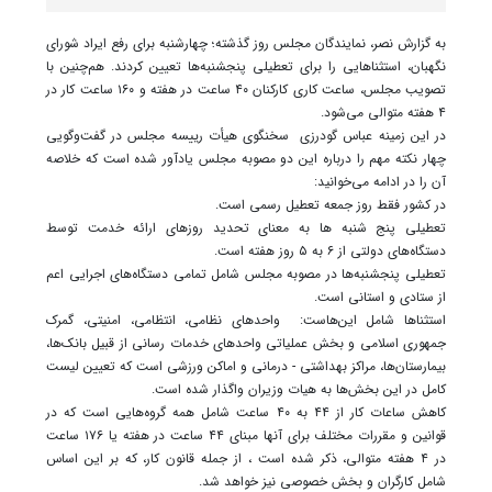
به گزارش نصر، نمایندگان مجلس روز گذشته؛ چهارشنبه برای رفع ایراد شورای
نگهبان، استثناهایی را برای تعطیلی پنجشنبه‌ها تعیین کردند. هم‌چنین با
تصویب مجلس، ساعت کاری کارکنان ۴۰ ساعت در هفته و ۱۶۰ ساعت کار در
۴ هفته متوالی می‌شود.
در این زمینه عباس گودرزی سخنگوی هیأت رییسه مجلس در گفت‌وگویی
چهار نکته مهم را درباره این دو مصوبه مجلس یادآور شده است که خلاصه
آن را در ادامه‌ می‌خوانید:
در کشور فقط روز جمعه تعطیل رسمی است.
تعطیلی پنج شنبه ها به معنای تحدید روزهای ارائه خدمت توسط
دستگاه‌های دولتی از ۶ به ۵ روز هفته است.
تعطیلی پنجشنبه‌ها در مصوبه مجلس شامل تمامی دستگاه‌های اجرایی اعم
از ستادی و استانی است.
استثناها شامل این‌هاست: واحدهای نظامی، انتظامی، امنیتی، گمرک
جمهوری اسلامی و بخش عملیاتی واحدهای خدمات رسانی از قبیل بانک‌ها،
بیمارستان‌ها، مراکز بهداشتی - درمانی و اماکن ورزشی است که تعیین لیست
کامل در این بخش‌ها به هیات وزیران واگذار شده است.
کاهش ساعات کار از ۴۴ به ۴۰ ساعت شامل همه گروه‌هایی است که در
قوانین و مقررات مختلف برای آنها مبنای ۴۴ ساعت در هفته یا ۱۷۶ ساعت
در ۴ هفته متوالی، ذکر شده است ، از جمله قانون کار، که بر این اساس
شامل کارگران و بخش خصوصی نیز خواهد شد.