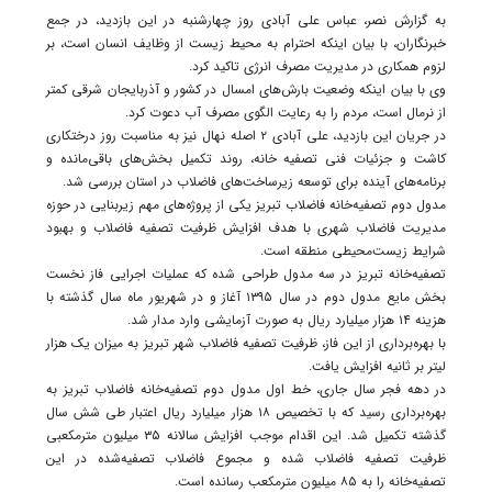
به گزارش نصر، عباس علی آبادی روز چهارشنبه در این بازدید، در جمع
خبرنگاران، با بیان اینکه احترام به محیط زیست از وظایف انسان است، بر
لزوم همکاری در مدیریت مصرف انرژی تاکید کرد.
وی با بیان اینکه وضعیت بارش‌های امسال در کشور و آذربایجان شرقی کمتر
از نرمال است، مردم را به رعایت الگوی مصرف آب دعوت کرد.
در جریان این بازدید، علی آبادی ۲ اصله نهال نیز به مناسبت روز درختکاری
کاشت و جزئیات فنی تصفیه خانه، روند تکمیل بخش‌های باقی‌مانده و
برنامه‌های آینده برای توسعه زیرساخت‌های فاضلاب در استان بررسی شد.
مدول دوم تصفیه‌خانه فاضلاب تبریز یکی از پروژه‌های مهم زیربنایی در حوزه
مدیریت فاضلاب شهری با هدف افزایش ظرفیت تصفیه فاضلاب و بهبود
شرایط زیست‌محیطی منطقه است.
تصفیه‌خانه تبریز در سه مدول طراحی شده که عملیات اجرایی فاز نخست
بخش مایع مدول دوم در سال ۱۳۹۵ آغاز و در شهریور ماه سال گذشته با
هزینه‌ ۱۴ هزار میلیارد ریال به صورت آزمایشی وارد مدار شد.
با بهره‌برداری از این فاز، ظرفیت تصفیه فاضلاب شهر تبریز به میزان یک هزار
لیتر بر ثانیه افزایش یافت.
در دهه فجر سال جاری، خط اول مدول دوم تصفیه‌خانه فاضلاب تبریز به
بهره‌برداری رسید که با تخصیص ۱۸ هزار میلیارد ریال اعتبار طی شش سال
گذشته تکمیل شد. این اقدام موجب افزایش سالانه ۳۵ میلیون مترمکعبی
ظرفیت تصفیه فاضلاب شده و مجموع فاضلاب تصفیه‌شده در این
تصفیه‌خانه را به ۸۵ میلیون مترمکعب رسانده است.