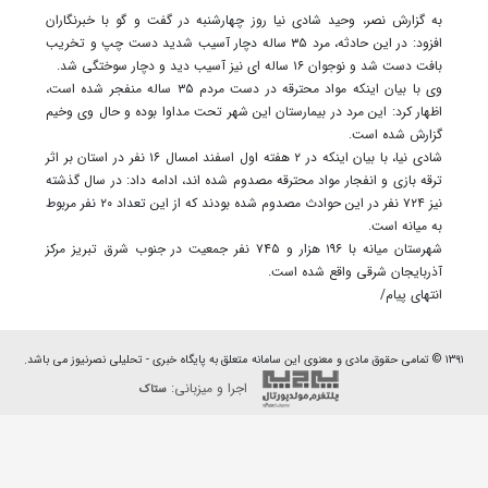
به گزارش نصر، وحید شادی نیا روز چهارشنبه در گفت و گو با خبرنگاران
افزود: در این حادثه، مرد ۳۵ ساله دچار آسیب شدید دست چپ و تخریب
بافت دست شد و نوجوان ۱۶ ساله ای نیز آسیب دید و دچار سوختگی شد.
وی با بیان اینکه مواد محترقه در دست مردم ۳۵ ساله منفجر شده است،
اظهار کرد: این مرد در بیمارستان این شهر تحت مداوا بوده و حال وی وخیم
گزارش شده است.
شادی نیا، با بیان اینکه در ۲ هفته اول اسفند امسال ۱۶ نفر در استان بر اثر
ترقه بازی و انفجار مواد محترقه مصدوم شده اند، ادامه داد: در سال گذشته
نیز ۷۲۴ نفر در این حوادث مصدوم شده بودند که از این تعداد ۲۰ نفر مربوط
به میانه است.
شهرستان میانه با ۱۹۶ هزار و ۷۴۵ نفر جمعیت در جنوب شرق تبریز مرکز
آذربایجان شرقی واقع شده است.
انتهای پیام/
۱۳۹۱ © تمامی حقوق مادی و معنوی این سامانه متعلق به پایگاه خبری - تحلیلی نصرنیوز می باشد.
اجرا و میزبانی:
ستاک