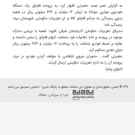
به گزارش نصر، صمد حضرتی اظهار کرد: به پرونده قاچاق یک دستگاه
خودروی سواری سوناتا به ارزش 16 میلیارد و 772 میلیون ریال در شعبه
بدوی رسیدگی به جرائم قاچاق کالا و ارز تعزیرات حکومتی شهرستان مرند
رسیدگی شد.
مدیرکل تعزیرات حکومتی آذربایجان شرقی افزود: شعبه با بررسی مدارک
موجود در پرونده و اخذ دفاعیات فرد متخلف، اتهام قاچاق را محرز دانسته و
علاوه بر ضبط خودرو متخلف را به پرداخت 16 میلیارد و 772 میلیون ریال
جزای نقدی محکوم کرد.
حضرتی گفت : ماموران نیروی انتظامی با متوقف کردن خودرو در مرند
پرونده آن را به اداره تعزیرات حکومتی ارسال کردند.
انتهای پیام/
۱۳۹۱ © تمامی حقوق مادی و معنوی این سامانه متعلق به پایگاه خبری - تحلیلی نصرنیوز می باشد.
اجرا و میزبانی:
ستاک