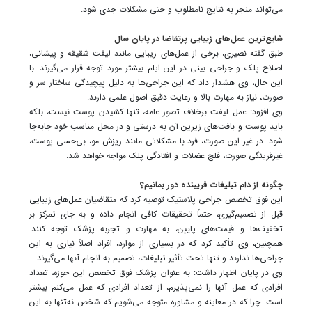
می‌تواند منجر به نتایج نامطلوب و حتی مشکلات جدی شود.
شایع‌ترین عمل‌های زیبایی پرتقاضا در پایان سال
طبق گفته نصیری، برخی از عمل‌های زیبایی مانند لیفت شقیقه و پیشانی،
اصلاح پلک و جراحی بینی در این ایام بیشتر مورد توجه قرار می‌گیرند. با
این حال، وی هشدار داد که این جراحی‌ها به دلیل پیچیدگی ساختار سر و
صورت، نیاز به مهارت بالا و رعایت دقیق اصول علمی دارند.
وی افزود: عمل لیفت برخلاف تصور عامه، تنها کشیدن پوست نیست، بلکه
باید پوست و بافت‌های زیرین آن به درستی و در محل مناسب خود جابه‌جا
شود. در غیر این صورت، فرد با مشکلاتی مانند ریزش مو، بی‌حسی پوست،
غیرقرینگی صورت، فلج عضلات و افتادگی پلک مواجه خواهد شد.
چگونه از دام تبلیغات فریبنده دور بمانیم؟
این فوق تخصص جراحی پلاستیک توصیه کرد که متقاضیان عمل‌های زیبایی
قبل از تصمیم‌گیری، حتماً تحقیقات کافی انجام داده و به جای تمرکز بر
تخفیف‌ها و قیمت‌های پایین، به مهارت و تجربه پزشک توجه کنند.
همچنین، وی تأکید کرد که در بسیاری از موارد، افراد اصلاً نیازی به این
جراحی‌ها ندارند و تنها تحت تأثیر تبلیغات، تصمیم به انجام آنها می‌گیرند.
وی در پایان اظهار داشت: به عنوان پزشک فوق تخصص این حوزه، تعداد
افرادی که عمل آنها را نمی‌پذیرم، از تعداد افرادی که عمل می‌کنم بیشتر
است. چرا که در معاینه و مشاوره متوجه می‌شویم که شخص نه‌تنها به این