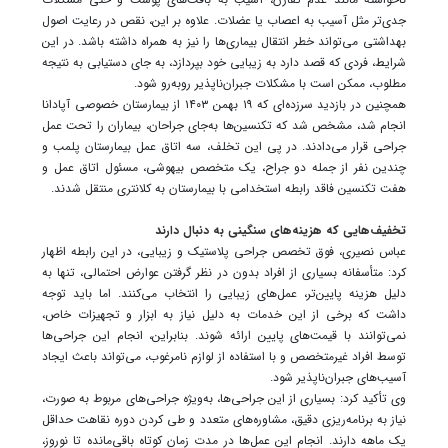
جدی‌تر مثل آسیب به اعصاب یا عضلات. علاوه بر این، نقص در رعایت اصول
بهداشتی می‌تواند خطر انتقال بیماری‌ها را نیز به همراه داشته باشد. در این
شرایط، فردی که قصد دارد به زیبایی خود بپردازد، به جای دستیابی به نتیجه
مطلوب، ممکن است با مشکلات جبران‌ناپذیر روبه‌رو شود.
همچنین در بازدید سرزده‌ای که ۱۹ بهمن ۱۴۰۳ از بیمارستان خصوصی آپادانا
انجام شد، مشخص شد که تکنسین‌ها به‌جای جراحان، بیماران را تحت عمل
جراحی قرار می‌دادند. در پی این تخلف، سه اتاق عمل بیمارستان پلمب و
چندین نفر از جمله دو جراح، یک متخصص بیهوشی، مسئول اتاق عمل و
هفت تکنسین فاقد رابطه استخدامی با بیمارستان به کلانتری منتقل شدند.
تخفیف‌هایی که هزینه‌های سنگینی به دنبال دارند
عباس نصیری، فوق تخصص جراحی پلاستیک و زیبایی، در این رابطه اظهار
کرد: متأسفانه بسیاری از افراد بدون در نظر گرفتن عوارض احتمالی، تنها به
دلیل هزینه پایین‌تر، عمل‌های زیبایی را انتخاب می‌کنند. اما باید توجه
داشت که برخی از این خدمات به دلیل نیاز به ابزار و تجهیزات خاص،
نمی‌توانند با قیمت‌های پایین ارائه شوند. بنابراین، انجام این جراحی‌ها
توسط افراد غیرمتخصص و با استفاده از لوازم نامرغوب، می‌تواند باعث ایجاد
آسیب‌های جبران‌ناپذیر شود.
وی تأکید کرد: بسیاری از این جراحی‌ها، به‌ویژه جراحی‌های مربوط به صورت،
نیاز به برنامه‌ریزی دقیق، مشاوره‌های متعدد و طی کردن دوره نقاهت حداقل
یک ماهه دارند. انجام این عمل‌ها در مدت زمان کوتاه باقی‌مانده تا نوروز،