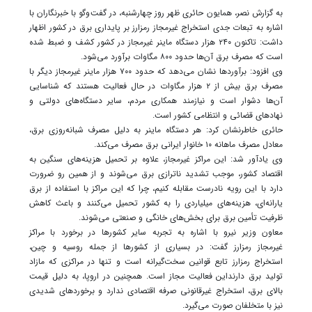
به گزارش نصر، همایون حائری ظهر روز چهارشنبه، در گفت‌وگو با خبرنگاران با
اشاره به تبعات جدی استخراج غیرمجاز رمزارز بر پایداری برق در کشور اظهار
داشت: تاکنون ۲۴۰ هزار دستگاه ماینر غیرمجاز در کشور کشف و ضبط شده
است که مصرف برق آن‌ها حدود ۸۰۰ مگاوات برآورد می‌شود.
وی افزود: برآوردها نشان می‌دهد که حدود ۷۰۰ هزار ماینر غیرمجاز دیگر با
مصرف برق بیش از ۲ هزار مگاوات در حال فعالیت هستند که شناسایی
آن‌ها دشوار است و نیازمند همکاری مردم، سایر دستگاه‌های دولتی و
نهادهای قضائی و انتظامی کشور است.
حائری خاطرنشان کرد: هر دستگاه ماینر به دلیل مصرف شبانه‌روزی برق،
معادل مصرف ماهانه ۱۰ خانوار ایرانی برق مصرف می‌کند.
وی یادآور شد: این مراکز غیرمجاز، علاوه بر تحمیل هزینه‌های سنگین به
اقتصاد کشور، موجب تشدید ناترازی برق می‌شوند و از همین رو ضرورت
دارد با این رویه نادرست مقابله کنیم، چرا که این مراکز با استفاده از برق
یارانه‌ای، هزینه‌های میلیاردی را به کشور تحمیل می‌کنند و باعث کاهش
ظرفیت تأمین برق برای بخش‌های خانگی و صنعتی می‌شوند.
معاون وزیر نیرو با اشاره به تجربه سایر کشورها در برخورد با مراکز
غیرمجاز رمزارز گفت: در بسیاری از کشورها از جمله روسیه و چین،
استخراج رمزارز تابع قوانین سخت‌گیرانه است و تنها در مراکزی که مازاد
تولید برق دارنداین فعالیت مجاز است. همچنین در اروپا، به دلیل قیمت
بالای برق، استخراج غیرقانونی صرفه اقتصادی ندارد و برخوردهای شدیدی
نیز با متخلفان صورت می‌گیرد.