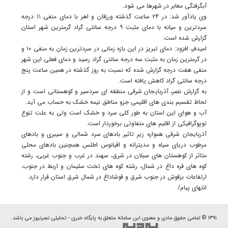
آبگرفتگی معابر در شهرها می شود.
وی یادآور شد: در ۲۴ ساعت گذشته ورزقان و اهر با دمای منفی ۱۱ درجه
سردترین و میانه با دمای مثبت ۹ درجه سانتی گراد گرمترین شهر استان
گزارش شده است.
امیدفر، افزود: دمای تبریز در این بازه زمانی در سردترین زمان به منفی ۱۰ و
در گرمترین زمان به مثبت سه درجه سانتی گراد رسید و دمای فعلی این شهر
منفی هفت درجه گزارش شده که نسبت به روز گذشته در همین ساعت پنج
درجه سانتی گراد کاهش یافته است.
به گزارش نصر، آذربایجان شرقی منطقه ای سردسیر و کوهستانی است و از
لحاظ تقسیم بندی های اقلیمی جزو مناطق نیمه خشک به حساب می آید.
آب و هوای این استان به طور کلی سرد و خشک است ولی به علت تنوع
توپوگرافیکی از اقلیم های متفاوتی برخوردار است.
آذربایجان شرقی همواره زیر تاثیر بادهای سرد شمالی و سیبری و بادهای
مرطوب دریای سیاه و مدیترانه و اقیانوس اطلس همچنین بادهای محلی
متاثر از کوهستان های سبلان در شرق، سهند در غرب و جنوب غربی، رشته
کوه های قره داغ در شمال، رشته کوه های تخت سلیمان و اربط در جنوب،
ارتفاعات بزقوش در جنوب شرق و قوشاداغ در شمال شرق استان قرار دارد.
انتهای پیام/
۱۳۹۱ © تمامی حقوق مادی و معنوی این سامانه متعلق به پایگاه خبری - تحلیلی نصرنیوز می باشد.