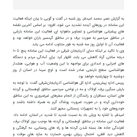
به گزارش نصر، محمد امیدفر، روز شنبه در گفت و گویی با بیان اینکه فعالیت
این سامانه در روزهای آینده تشدید می شود، افزود: بر اساس آخرین نقشه
های پیشیابی هواشناسی و تصاویر ماهواره ای، فعالیت این سامانه بارشی
در مناطق سردسیر به صورت برف و در مناطق گرمسیر باران خواهد بود و
فعالیت آن تا اوایل روز سه شنبه به طور متناوب ادامه می یابد.
وی با تاکید بر اینکه دمای آذربایجان شرقی در فعالیت این سامانه پنج تا ۱۰
درجه سانتی گراد کاهش می یابد، اظهار کرد: برای آمادگی مردم و دستگاه
های اجرایی و امدادی برای مواجهه با این وضعیت آب و هوایی، هشدار
هواشناسی سطح نارنجی صادر شده است و اوج سرما در استان از روز
دوشنبه تا چهارشنبه خواهد بود.
رییس اداره پیش‌بینی اداره کل هواشناسی آذربایجان‌شرقی گفت: با توجه به
بارش سنگین برف، کولاک و مه در نواحی سردسیر، مناطق کوهستانی و گردنه
های استان، مسافران و رانندگان از انجام سفرهای غیرضروری به این مناطق
خودداری کرده و در صورت ضرورت پوشاک گرم به همراه داشته باشند و
خودروهای خود را به تجهیزات زمستانی مجهز کنند.
امیدفر، با اشاره به وزش باد به نسبت شدید تا شدید در استان، ادامه داد:
فعالیت این سامانه در مناطق کوهستانی و گردنه ها موجب بروز کولاک برف،
لغزندگی جاده ها، بسته شدن گردنه ها و راه های روستایی، مه گرفتگی و
کاهش دید افقی، احتمال ریزش بهمن، خسارت به سازه های موقت و