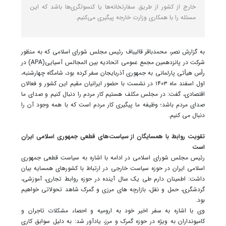
خارج از کشور از طریق سفارتخانه‌ها یا کنسولگری‌ها باشد که این
مسئله را با همکاری وزارت خارجه پیگیری می‌کنیم.
به گزارش نصر، محمدباقر قالیباف رئیس مجلس شورای اسلامی که به منظور
شرکت در پانزدهمین مجمع عمومی اتحادیه بین المجالس آسیایی(APA) در
رأس هیأتی پارلمانی به جمهوری آذربایجان سفر کرده بود، شامگاه چهارشنبه،
اول اسفند ماه ۱۴۰۳ در نشست با حضور ایرانیان مقیم این کشور و فعالان
اقتصادی، گفت: در مجلس مکلف هستیم کار مردم را دنبال کنیم و صدای ما
صدای مردم باشد؛ وظیفه ما پیگیری کار مردم است که با همه وجود آن را
دنبال می کنیم.
تقویت روابط با همسایگان از سیاست‌های قطعی جمهوری اسلامی ایران
است
رئیس مجلس شورای اسلامی در ادامه با اشاره به سیاست قطعی جمهوری
اسلامی ایران در حوزه سیاست خارجی در ارتباط با کشورهای همسایه بیان
داشت: اطمینان دارم طی یک سال آینده در حوزه روابط تجاری، آموزشی،
گردشگری، حمل و نقل، بازارچه های مرزی و گمرک شاهد تحولاتی خواهیم
بود.
وی با اشاره به سفر اخیر خود به ارومیه و احصاء مشکلات تاجران و
کامیونداران به ویژه در حوزه گمرک و مرز، یادآور شد: به دلیل سوابق کاری