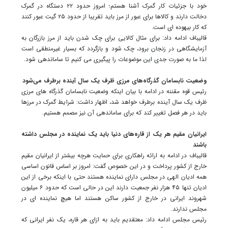
خود با جزئیات کار گمرک آشنا هستم؛ امروز حدود ۲۲ دستگاه در گمرک
دخالت دارند و کالاها برای عبور از مرز باید تقریبا از حدود ۲۵ گیت عبور کنند
که کار بیهوده ای است.
قالیباف ادامه داد: برای مثال کالایی برای چک شدن باید از مرز بازرگان به
آزمایشگاهی در زنجان برود، چک شود و بازگردد که بسیار غیرمنطقی است
لذا ما به صورت جدی این موضوعات را پیگیری می کنیم تا ساماندهی شود.
وضعیت نابسامان گذرگاه‌های مرزی ظرف یک سال آینده برطرف می‌شود
رئیس قوه مقننه در ادامه با بیان اینکه وضعیت نابسامان گذرگاه های مرزی
ظرف یک سال آینده برطرف خواهد شد، اظهار داشت: شرایط گمرک در مرزها
باید در هر فصل تغییر کند که برای ساماندهی آن نیز مصمم هستیم.
ایرانیان مقیم هر یک از قاره‌های دنیا باید یک نماینده در مجلس داشته
باشند
قالیباف در ادامه به ارائه راهکاری برای حمایت هرچه بیشتر از ایرانیان مقیم
خارج از کشور پرداخت و در این خصوص گفت: امروز بر اساس قانون اساسی
همه ادیان الهی در مجلس دارای نماینده هستند حتی با اینکه برخی از این
ادیان تنها ۴۵ هزار نفر جمعیت دارند این در حالی است که حدود ۶ میلیون
شهروند ایرانی در خارج از کشور ساکن هستند اما هیچ نماینده ای در
مجلس ندارند.
رئیس مجلس ادامه داد: معتقدیم باید به ازای هر قاره، یک نفر ایرانی که