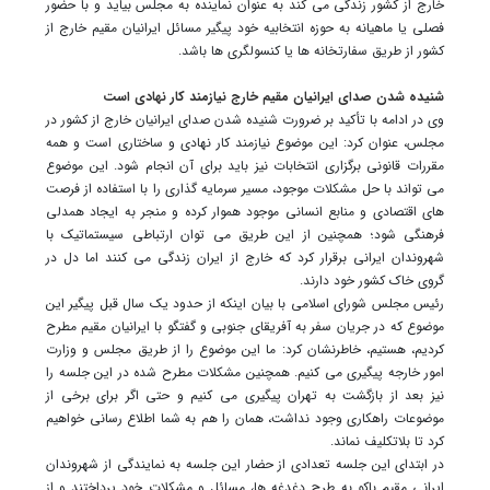
خارج از کشور زندگی می کند به عنوان نماینده به مجلس بیاید و با حضور
فصلی یا ماهیانه به حوزه انتخابیه خود پیگیر مسائل ایرانیان مقیم خارج از
کشور از طریق سفارتخانه ها یا کنسولگری ها باشد.
شنیده شدن صدای ایرانیان مقیم خارج نیازمند کار نهادی است
وی در ادامه با تأکید بر ضرورت شنیده شدن صدای ایرانیان خارج از کشور در
مجلس، عنوان کرد: این موضوع نیازمند کار نهادی و ساختاری است و همه
مقررات قانونی برگزاری انتخابات نیز باید برای آن انجام شود. این موضوع
می تواند با حل مشکلات موجود، مسیر سرمایه گذاری را با استفاده از فرصت
های اقتصادی و منابع انسانی موجود هموار کرده و منجر به ایجاد همدلی
فرهنگی شود؛ همچنین از این طریق می توان ارتباطی سیستماتیک با
شهروندان ایرانی برقرار کرد که خارج از ایران زندگی می کنند اما دل در
گروی خاک کشور خود دارند.
رئیس مجلس شورای اسلامی با بیان اینکه از حدود یک سال قبل پیگیر این
موضوع که در جریان سفر به آفریقای جنوبی و گفتگو با ایرانیان مقیم مطرح
کردیم، هستیم، خاطرنشان کرد: ما این موضوع را از طریق مجلس و وزارت
امور خارجه پیگیری می کنیم. همچنین مشکلات مطرح شده در این جلسه را
نیز بعد از بازگشت به تهران پیگیری می کنیم و حتی اگر برای برخی از
موضوعات راهکاری وجود نداشت، همان را هم به شما اطلاع رسانی خواهیم
کرد تا بلاتکلیف نماند.
در ابتدای این جلسه تعدادی از حضار این جلسه به نمایندگی از شهروندان
ایرانی مقیم باکو به طرح دغدغه ها، مسائل و مشکلات خود پرداختند و از