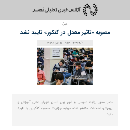
خبر/
مصوبه «تاثیر معدل در کنکور» تایید نشد
1403/12/01 - 19:56 - کد خبر: 131578
نصر: مدیر روابط عمومی و امور بین الملل شورای عالی آموزش و
پرورش، اطلاعات منتشر شده درباره جزئیات مصوبه کنکوری را تایید
نکرد.