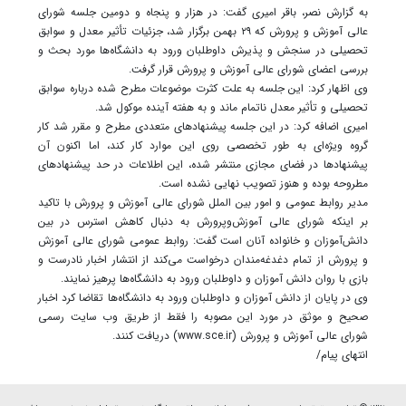
به گزارش نصر، باقر امیری گفت: در هزار و پنجاه و دومین جلسه شورای
عالی آموزش و پرورش که ۲۹ بهمن برگزار شد، جزئیات تأثیر معدل و سوابق
تحصیلی در سنجش و پذیرش داوطلبان ورود به دانشگاه‌ها مورد بحث و
بررسی اعضای شورای عالی آموزش و پرورش قرار گرفت.
وی اظهار کرد: این جلسه به علت کثرت موضوعات مطرح شده درباره سوابق
تحصیلی و تأثیر معدل ناتمام ماند و به هفته آینده موکول شد.
امیری اضافه کرد: در این جلسه پیشنهاد‌های متعددی مطرح و مقرر شد کار
گروه ویژه‌ای به طور تخصصی روی این موارد کار کند، اما اکنون آن
پیشنهاد‌ها در فضای مجازی منتشر شده، این اطلاعات در حد پیشنهاد‌های
مطروحه بوده و هنوز تصویب نهایی نشده است.
مدیر روابط عمومی و امور بین الملل شورای عالی آموزش و پرورش با تاکید
بر اینکه شورای عالی آموزش‌وپرورش به دنبال کاهش استرس در بین
دانش‌آموزان و خانواده آنان است گفت: روابط عمومی شورای عالی آموزش
و پرورش از تمام دغدغه‌مندان درخواست می‌کند از انتشار اخبار نادرست و
بازی با روان دانش آموزان و داوطلبان ورود به دانشگاه‌ها پرهیز نمایند.
وی در پایان از دانش آموزان و داوطلبان ورود به دانشگاه‌ها تقاضا کرد اخبار
صحیح و موثق در مورد این مصوبه را فقط از طریق وب سایت رسمی
شورای عالی آموزش و پرورش (www.sce.ir) دریافت کنند.
انتهای پیام/