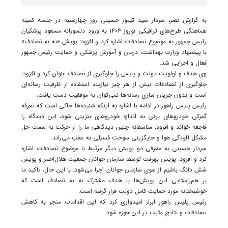
به گزارش نصر، سردار سید تیمور حسینی روز چهارشنبه در جلسه کمیته
هماهنگی طرح‌های ترافیکی نوروز ۱۴۰۴ به ورود دلسوزانه مسعود پزشکیان
رئیس جمهور به موضوع تصادفات اشاره کرد و افزود: پویش «نه به تصادف»
با پیشنهاد وزارت بهداشت، درمان و آموزش پزشکی و حمایت رئیس جمهور
فعال و اجرایی شد.
وی هدف و اولویت دولت و پلیس را جلوگیری از تصادف عنوان کرد و افزود:
جلوگیری از تصادفات بیش از هر چیز نیازمند استفاده از ظرفیت رسانه‌ای
است و بدون جریان سازی رسانه‌ها نمی‌توان به موفقیت دست یافت.
‌رئیس پلیس راهور در ادامه با اشاره به اینکه شنیده‌ها حاکی است که تعرفه
گمرکی خودروهای برقی به اندازه خودروهای بنزینی شود، این دیدگاه را
فاجعه خواند و افزود: متاسفانه چنین دیدگاهی ما را از حرکت به سمت حل
مشکل آلودگی هوا و جایگزینی سوخت فسیلی به عقب می‌راند.
سردار حسینی به معرفی دو پویش دیگر مرتبط با موضوع تصادفات اشاره
کرد و افزود: پویش بهرفت توسط سازمان جوانان جمعیت هلال‌احمر و پویش
شش دانگ باشیم از سوی سازمان جوانان اجرا می‌شود. با این حال، تأکید ما
بر هم‌راستایی این پویش‌ها با هدف مشترک نه به تصادف است که
خوشبختانه مورد حمایت کامل دولت قرار گرفته است.
‌رئیس پلیس راهور ابراز امیدواری کرد که این اقدامات منجر به کاهش
تصادفات و نتایج مثبت در این حوزه شود.