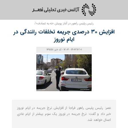
رئیس پلیس راهور در آغاز پویش «نه به تصادف»/
افزایش ۳۰ درصدی جریمه تخلفات رانندگی در
ایام نوروز
1403/12/01 - 12:04 - کد خبر: 131551
نصر: رئیس پلیس راهور فراجا از افزایش نرخ جریمه در ایام نوروز
خبر داد ‌و گفت: نرخ جریمه در نوروز یک سوم بیشتر از ایام عادی
اعمال خواهد شد.