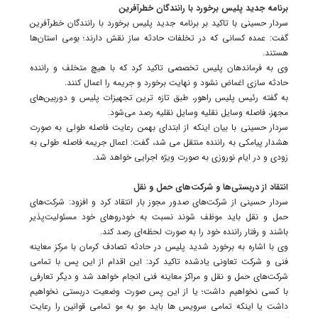
برنامه جدید پلیس برخورد با رانندگان خطرآفرین
سردار حسینی با تاکید بر برنامه جدید پلیس برخورد با رانندگان خطرآفرین
گفت: عمده کسانی که در تخلفات حادثه ساز نقش دارند؛ بومی استان‌ها
هستند.
وی به فرماندهان پلیس تخصصی تاکید کرد که با هیچ متخلف و راننده
حادثه سازی اغماض نشود و نهایت برخورد و جریمه را اعمال کنند.
به گفته ‌رئیس پلیس راهور، طبق تازه ترین تجهیزات پلیس و دوربین‌های
مجهز، فاصله وسایل نقلیه وسایل نقلیه رصد می‌شود.
سردار حسینی با بیان اینکه از ابتدای بهمن رعایت فاصله طولی به صورت
هشدار پیامکی به راننده منتقل می شد، گفت: اعمال جریمه فاصله طولی به
زودی و در ایام نوروزی به صورت ویژه اجرایی خواهد شد.
انتقاد از دربستی‌ها و شرکت‌های حمل و نقل
سردار حسینی از شرکت‌های صدور مجوز بار انتقاد کرد ‌و افزود: شرکت‌های
حمل و نقل باید موظف شوند نسبت به خودروهای خود مسئولیت‌پذیر
باشند و رفتار راننده خود را به صورت لحظه‌ای رصد کند.
وی با اشاره به برخورد شدید پلیس در حادثه تصادف کرمان با مرکز معاینه
فنی و شرکت تعاونی یادشده تاکید کرد: این اقدام از این پس با تمامی
شرکت‌های حمل و نقل و مراکز معاینه فنی انجام خواهد شد و دیگر تعارفی
با کسی نخواهیم داشت؛ یا از این پس صورت وضعیت دربستی نخواهیم
داشت یا اینکه تمامی سرویس ها باید مو به مو تمامی قوانین را رعایت