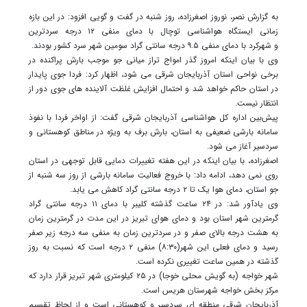
به گزارش نصر، نوروز اصغرزاده، روز شنبه در گفت و گویی افزود: در این بازه
زمانی ایستگاه هواشناسی توچال با دمای منفی ۱۲ درجه سردترین
و شهرکرد با دمای منفی ۹.۵ درجه سانتی گراد سومین شهر سرد کشور بودند.
وی با بیان اینکه امروز گذر امواج تراز میانی جو موجب بارش پراکنده در
برخی نواحی استان آذربایجان شرقی می شود، اظهار کرد: فردا جوی پایدار
در استان حاکم خواهد شد و احتمال افزایش غلظت آلاینده های جوی دور از
انتظار نیست.
پیش‌بین اداره کل هواشناسی آذربایجان شرقی گفت: از اواخر فردا با نفوذ
سامانه بارشی ضعیفی به استان، بارش برف به ویژه در مناطق کوهستانی و
سردسیر آغاز می شود.
اصغرزاده، با بیان اینکه در این هفته تغییرات دمایی قابل توجهی در استان
روی نمی دهد، ادامه داد: با خروج فعالیت سامانه بارشی از روز سه شنبه از
جو استان، دمای هوا یک تا ۲ درجه سانتی گراد کاهش می یابد.
وی یادآور شد: در ۲۴ ساعت گذشته کلیبر با دمای ۱۱ درجه سانتی گراد
گرمترین شهر استان بود و دمای هوای تبریز در این مدت در گرمترین زمان
به هشت درجه بالای صفر و در سردترین زمان به منفی سه درجه زیر صفر
رسید و دمای فعلی این شهر(۸:۳۰) منفی ۲ درجه است که نسبت به روز
گذشته در همین ساعت تغییری نکرده است.
شهر خواجه (به گویش محلی خوجا) در ۲۵ کیلومتری شهر تبریز قرار دارد که
مرکز بخش خواجه شهرستان هریس است.
آذربایجان شرقی منطقه ای سردسیر و کوهستانی است و از لحاظ تقسیم