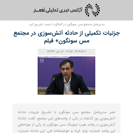
مدیرعامل مجتمع مس سونگون در گفتگو با «نصر» تشریح کرد؛
جزئیات تکمیلی از حادثه آتش‌سوزی در مجتمع
مس سونگون+ فیلم
1403/11/02 - 22:58 - کد خبر: 129644
نصر: مدیرعامل مجتمع مس سونگون با تشریح جزییات حادثه
آتش‌سوزی روز گذشته در یکی از واحد‌های این مجتمع، گفت: حادثه
آتش‌سوزی در واحد هیپ لیچینگ مس سونگون به یکی از سوله‌های
این واحد خسارت وارد کرده و خوشبختانه طی این حادثه خسارت