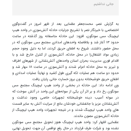
جانی نداشتیم.
به گزارش نصر، محمدجعفر عظمایی بعد از ظهر امروز در گفت‌وگوی
اختصاصی با خبرنگار نصر با تشریح جزئیات حادثه آتش‌سوزی در واحد هیپ
لیچینگ مس سونگون، افزود: این حادثه متاسفانه روز گذشته در ساعت
حدود ۱۳ آغاز شد و بلافاصله واحد‌های امدادی مجتمع مس سونگون که در
محل حضور داشتند، شروع به اطفای حریق کردند، اما به دلیل وجود حجم
زیادی مواد اشتغال‌زا در محل حادثه، آتش‌سوزی از کنترل خارج شد و با
اقدام فوری مدیریت بحران استان واحد‌های آتش‌نشانی از شهرهای اطراف
و تبریز به محل حادثه اعزام شدند و آتش‌سوزی در ساعت ۱۸ مهار شد و
حدود دو ساعت هم عملیات لکه گیری طول کشید و نهایتاً عملیات امدادی و
اطفای حریق خوشبختانه بدون بروز خسارت جانی پایان یافت.
وی ادامه داد: این حادثه در بخشی از واحد هیپ لیچینگ مجتمع مس
سونگون رخ داد و بر اثر آن یکی از سوله‌های این واحد در آتش سوخت که
در سوله آسیب دیده خوشبختانه تجهیزات خاصی وجود نداشت و
آتش‌نشانان عزیز با جانفشانی خودشان مانع از سرایت آتش به سایر قسمت
های واحد هیپ لیچینگ شدند و در نتیجه تجهیزات واحد هیپ لیچینگ از
حادثه آتش‌سوزی مصون ماندند.
عظمایی اظهار کرد: واحد هیپ لیچینگ هنوز تحویل مجتمع مس سونگون
نشده بود و شرکت طرف قرارداد در حال رفع نواقص آن جهت تحویل نهایی