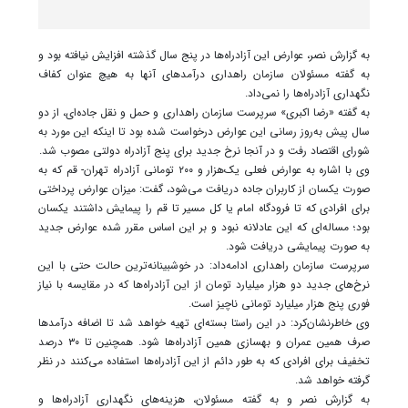
به گزارش نصر، عوارض این آزادراه‌ها در پنج سال گذشته افزایش نیافته بود و
به گفته مسئولان سازمان راهداری درآمدهای آنها به هیچ عنوان کفاف
نگهداری آزادراه‌ها را نمی‌داد.
به گفته «رضا اکبری» سرپرست سازمان راهداری و حمل و نقل جاده‌ای، از دو
سال پیش به‌روز رسانی این عوارض درخواست شده بود تا اینکه این مورد به
شورای اقتصاد رفت و در آنجا نرخ جدید برای پنج آزادراه دولتی مصوب شد.
وی با اشاره به عوارض فعلی یک‌هزار و ۲۰۰ تومانی آزادراه تهران- قم که به
صورت یکسان از کاربران جاده دریافت می‌شود، گفت: میزان عوارض پرداختی
برای افرادی که تا فرودگاه امام یا کل مسیر تا قم را پیمایش داشتند یکسان
بود؛ مساله‌ای که این عادلانه نبود و بر این اساس مقرر شده عوارض جدید
به صورت پیمایشی دریافت شود.
سرپرست سازمان راهداری ادامه‌داد: در خوشبینانه‌ترین حالت حتی با این
نرخ‌های جدید دو هزار میلیارد تومان از این آزادراه‌ها که در مقایسه با نیاز
فوری پنج هزار میلیارد تومانی ناچیز است.
وی خاطرنشان‌کرد: در این راستا بسته‌ای تهیه خواهد شد تا اضافه درآمدها
صرف همین عمران و بهسازی همین آزادراه‌ها شود. همچنین تا ۳۰ درصد
تخفیف برای افرادی که به طور دائم از این آزادراه‌ها استفاده می‌کنند در نظر
گرفته خواهد شد.
به گزارش نصر و به گفته مسئولان، هزینه‌های نگهداری آزادراه‌ها و