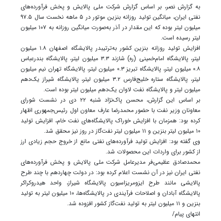
به گزارش نصر، بر اساس گزارش شرکت ملی پالایش و پخش فرآورده‌های
نفتی ایران، میانگین تولید روزانه بنزین موتور در ۵ ماهه نخست سال ۹۷.۵
میلیون لیتر بوده که این مقدار در آذر به‌صورت میانگین روزانه به ۱۰۷ میلیون
لیتر رسیده است.
افزایش تولید روزانه بنزین کشور به‌ترتیبدر پالایشگاه اصفهان ۱.۸ میلیون
لیتر، پالایشگاه امام‌خمینی (ره) شازند ۳.۳ میلیون لیتر، پالایشگاه بندرعباس
۰.۸ میلیون لیتر، پالایشگاه تبریز ۰.۳ میلیون لیتر، پالایشگاه تهران نیم میلیون
لیتر، پالایشگاه ستاره خلیج‌فارس ۳.۲ میلیون لیتر، پالایشگاه شیراز یک‌دهم
میلیون لیتر و پالایشگاه نفت لاوان یک‌دهم میلیون لیتر بوده است.
بر اساس این گزارش، محسن پاک‌نژاد شنبه ۲۲ دی در نشست شورای
معاونان وزیر نفت با حضور محمدرضا عارف معاون اول رئیس‌جمهوری اظهار
کرده بود: همزمان با افزایش خوراک پالایشگاه‌های نفت خام، افزایش تولید
۱۰ میلیون لیتر بنزین و ۱۱ میلیون لیتر نفت‌گاز در روز نیز محقق شد.
وی گفته بود: افزایش تولید فرآورده‌های نفتی مانع از خروج حجم زیادی ارز
از کشور برای واردات این محصولات شد.
محمدصادق عظیمی‌فر مدیرعامل شرکت ملی پالایش و پخش فرآورده‌های
نفتی ایران نیز در آن نشست اعلام کرده بود: در دولت چهاردهم با چند طرح
پالایشی مانند طرح ایزومریزاسیون پالایشگاه شیراز، واحد هیدروکراکر
پالایشگاه آبادان و اصلاحات فرآیندی در پالایشگاه‌ها، ۱۰ میلیون لیتر به تولید
بنزین و ۱۱ میلیون لیتر به تولید نفت‌گاز کشور افزوده شد.
انتهای پیام/