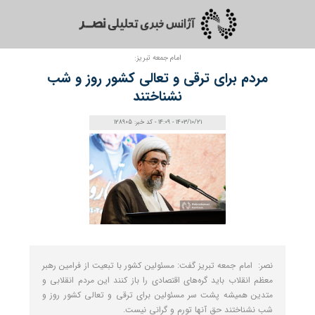
امام جمعه تبریز:
مردم برای ترقی و تعالی کشور روز و شب
نشناختند
1403/10/21 - 14:09 - کد خبر: 128905
نصر: امام جمعه تبریز گفت: مسئولین کشور با تبعیت از فرامین رهبر
معظم انقلاب باید گره‌های اقتصادی را باز کنند این مردم انقلابی و
متدین همیشه پشت سر مسئولین برای ترقی و تعالی کشور روز و
شب نشناختند حق آنها تورم و گرانی نیست.