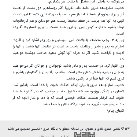
می‌توانیم به راحتی این مشکل را پشت سر بگذاریم.
خطیب نمازجمعه تبریز ادامه داد: تقریبا اکثر روستاهای دور دست از نعمت
گاز و برق برخوردار هستند اما باز هم با مصرف بهینه کاری کنیم تا این نعمت
الهی به آنها هم برسد. در حفظ محیط زیست هم خودمان و هم کارخانجات
کوشا باشیم خداوند کره‌ی زمین و این همه نعمت را برای انسان‌ها آفریده
است.
وی به ۱۳ رجب مصادف با ولادت امیر المومنین و روز پدر اشاره کرد و افزود:
احترام به پدر و مادر از وظایف واجب ما است در اطاعت آنها باشید و آنها را
اذیت و ناراحت نکنید اگر به حرف آنها گوش دهید صاحب بهشت خواهید
شد.
وی اظهار کرد: در خدمت پدر و مادر باشیم نوجوانان و جوانان اگر می‌خواهید
به جایی برسید راهش دعای مادر است. مواظب رفتارمان و گفتارمان باشیم و
کاری کنیم که آنها قلباً از ما راضی باشند.
خطیب نماز جمعه تبریز با بیان اینکه اعتکاف خلوت با خدا است، یادآور شد:
انسان در زندگی روزمره همیشه مشغول دنیا و موانعی که نمی‌گذارند با خدا
خلوت کند گرفتار هستند اعتکاف فرصتی است که با دعا و نماز آنچه که از
خدا می‌خواهید بگیرید به شرط اینکه دلتان با خدا باشد.
انتهای پیام/
۱۳۹۱ © تمامی حقوق مادی و معنوی این سامانه متعلق به پایگاه خبری - تحلیلی نصرنیوز می باشد.
اجرا و میزبانی: