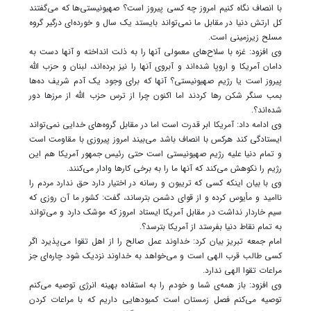
با انصاف نگاه کنیم امروز چه کسی پیروز است؟ صهیونیستی‌ها که می‌گفتند
کل ارتش دنیا در مقابل ما نمی‌تواند بایستد یک سال و خورده‌ای درگیر گروه
مسلح زیرزمینی است.
وی افزود: غزه با سلاح‌های معمولی آنها را به ذلت انداخته و آنها دست به
دامان آمریکا و اروپا شده‌اند و آبروی آنها را نیز برده‌اند، لبنان و حزب الله
پیروز است یا رژیم صهیونیستی؟ آنها که برای وجود یک آدم شریف ده‌ها
بمب سنگر شکن رها کردند اما اکنون چرا از ترس حزب الله از مرزها دور
شده‌اند؟.
وی ادامه داد: آمریکا ابر قدرت است اما در مقابل گروه‌های خدایی نمی‌تواند
ایستادگی کند هرکس با انصاف باشد می‌بیند امروز پیروزی با مقاومت است
و تمام دنیا علیه رژیم صهیونیستی است حتی رئیس جمهور آمریکا هم این
رژیم را نکوهش می‌کند که آنها ما را به برخی کارها وادار می‌کنند.
وی با بیان اینکه کسی که تریبون و رسانه در اختیار دارد حق ندارد مردم را
ناامید و مأیوس کرده و از قوای دشمن بترساند، گفت: کشور ما آن روزی که
سیم خاردار نداشت در مقابل آمریکا ایستاد امروز که موشک دارد و می‌تواند
به تمام نقاط دنیا بفرستد از آمریکا بترسد؟.
امام جمعه تبریز بیان کرد: خداوند عمل صالح را از اهل تقوا می‌پذیرد اگر
کسی طالب قرب الهی است و می‌خواهد به خداوند نزدیک شود چاره‌ای جز
مراعات تقوا الهی ندارد.
وی افزود: باز همه‌ی شما و خودم را به استفاده بهینه انرژی توصیه می‌کنم
توصیه می‌کنم فصل زمستان است کمبودهایی داریم که با مراعات کردن