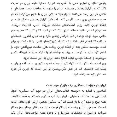
رئیس سازمان انرژی اتمی با اشاره به «تولید محتوا علیه ایران در سایت
ISIS که در گزارش‌هایش همیشه ایران را متهم به ساخت بمب هسته‌ای و
تلاش در این راستا می‌کند» اظهار کرد: تا الان ایران را متهم می‌کردند که در
حوزه هسته‌ای روی بمب کار می‌کند، اما اخیرا گزارش‌هایش متمرکز شده بر
اینکه ایران دارد روی فرصت‌های ساخت نیروگاه اتمی فعالیت می‌کند.
همان‌طور که می‌دانید مساله انرژی پاک که در کاپ ۲۸ و کاپ ۲۹ هم به طور
خاص مورد توجه بود، در دنیا طرفدار زیادی دارد و صاحبان فناوری هسته‌ای
در کاپ ۲۹ اتفاق نظر داشتند که تعداد نیروگاه‌های اتمی را تا ۲۰۵۰ دو برابر
کنند. موسسه مذکور بعد از اینکه ایران برنامه های ساخت نیروگاهی خود را
اعلام کرد علیه ما تهمت می‌زند و نوشته اینها دارند سازنده نیروگاه اتمی
می‌شوند و جامعه جهانی نباید اجازه دهد ایران به این سمت برود.
وی ادامه داد: آنها ابتدا اتهاماتی از جمله نظارت گریزی و اهداف پنهان و
بمب اتم داشتند، اما در اصل نگرانی‌شان از این است که ایران در حوزه
هسته‌ای توسعه یافته شود.
ایران در حوزه آب سنگین یک بازیگر مهم است
اسلامی با اشاره به «توسعه فعالیت‌های ایران در حوزه آب سنگین» اظهار
کرد: غربی‌ها مخالف دستیابی ایران به آب سنگین هستند و قصد داشتند
همه پیچ و مهره‌ آن را باز کنند، اما آب سنگین زنجیزه ارزش فوق‌العاده است
که ۳۰۰ محصول از آن چند ۱۰هزار دلار قیمت دارد و در فناوری‌های روز به کار
می‌آید و امروز با تحقیقات درون‌زا و با وجود همه مزاحمت‌ها، ایران یک