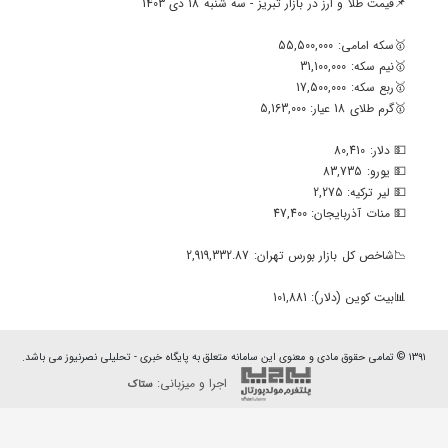
📌قیمت طلا و ارز در بازار تبریز - سه شنبه 18 دی 1403
🥇سکه امامی: 55,500,000
🥇نیم سکه: 31,100,000
🥇ربع سکه: 17,500,000
🥇گرم طلای 18 عیار: 5,163,000
💵 دلار: 80,410
💵 یورو: 83,735
💵 لیر ترکیه: 2,275
💵 منات آذربایجان: 47,400
📉شاخص کل بازار بورس تهران: 2,919,332.87
📊بیت کوین (دلار): 101,881
۱۳۹۱ © تمامی حقوق مادی و معنوی این سامانه متعلق به پایگاه خبری - تحلیلی نصرنیوز می باشد.
اجرا و میزبانی:
ستاک