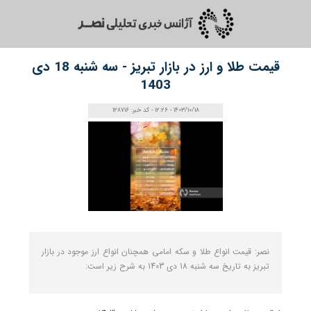
قیمت طلا و ارز در بازار تبریز - سه شنبه 18 دی
1403
1403/10/18 - 12:26 - کد خبر: 128716
نصر: قیمت انواع طلا و سکه امامی همچنان انواع ارز موجود در بازار
تبریز به تاریخ سه شنبه 18 دی 1403 به شرح زیر است: