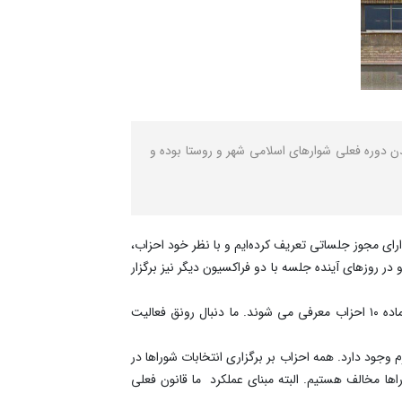
ور درباره احتمال تعویق انتخابات شوراها اسلامی شهر و روستا، گفت: وزارت کشور مخالف طرح ۷ ساله شدن دوره فعلی شوارهای اسلامی شهر و روستا بوده و
ای مجوز جلساتی تعریف کرده‌ایم و با نظر خود احزاب،
 روزهای آینده جلسه با دو فراکسیون دیگر نیز برگزار
معاون سیاسی وزیر کشور همچنین گفت:ریاست خانه احزاب به اصلاح طلبان رسیده است. تا اسفند هم نمایندگان احزاب در کمیسیون ماده ۱۰ احزاب معرفی می شوند. ما دنبال رونق فعالیت
 وجود دارد. همه احزاب بر برگزاری انتخابات شوراها در
رت کشور این است که انتخابات در موعد مقرر در سال آینده برگزار شود و با ۷ ساله شدن شوراها مخالف هستیم. البته مبنای عملکرد ما قانون فعلی