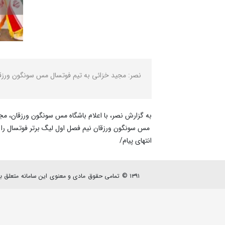
نصر: مجید خزائی به تیم فوتسال مس سونگون ورزق
به گزارش نصر، با اعلام باشگاه مس سونگون ورزقان، مج
مس سونگون ورزقان نیم فصل اول لیگ برتر فوتسال را با ۳۲ امتیاز در رتبه دوم به پایان ب
انتهای پیام/
۱۳۹۱ © تمامی حقوق مادی و معنوی این سامانه متعلق به پایگاه خبری - تحلیلی نصرنیوز می باشد.