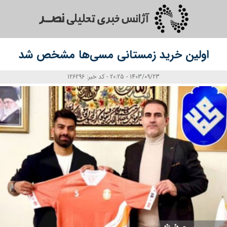
اولین خرید زمستانی مسی‌ها مشخص شد
1403/09/23 - 20:25 - کد خبر: 126296