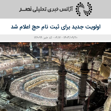
اولویت جدید برای ثبت‌ نام حج اعلام شد
1403/09/20 - 09:17 - کد خبر: 126099