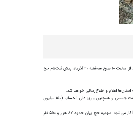
به گزارش نصر، بنابر اعلام صورت گرفته از سوی سازمان حج و زیارت، تمام دارندگان قبوض ودیعه‌گذاری تا پایان ۳۰ دی ماه ۱۳۸۶ می‌توانند از. ساعت ۱۰ صبح سه‌شنبه ۲۰ آذرماه، پیش ثبت‌نام حج
تان‌ها اعلام و اطلاع‌رسانی خواهد شد.
متقاضیان باید با مراجعه به سامانه پنجره واحد سازمان حج و زیارت به آدرس my.haj.ir ضمن بروز رسانی اطلاعات خود و تایید استطاعت جسمی و همچنین واریز علی الحساب (۱۵۰ میلیون
بنابر اعلام قبلی سازمان حج و زیارت، پیش ثبت‌نام حج تا ۲۵ آذرماه ادامه دارد و اعزام کاروان‌ها به عربستان از حدود نیمه اردیبهشت ۱۴۰۴ آغاز می‌شود. سهمیه حج ایران حدود ۸۷ هزار و ۵۵۰ نفر