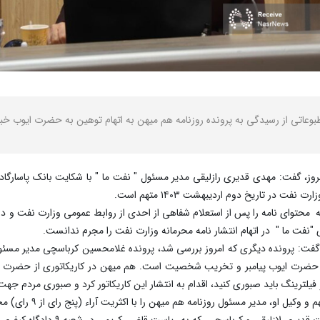
عاتی از رسیدگی به پرونده روزنامه هم میهن به اتهام توهین به حضرت ایوب خبر 
مروز، گفت: مهدی قدیری رازلیقی مدیر مسئول " نفت ما " با شکایت بانک پاسارگاد
 در تاریخ دوم اردیبهشت ۱۴۰۳ متهم است.
 محتوای نامه را پس از استعلام شفاهی از احدی از روابط عمومی وزارت نفت و در 
"نفت ما " در اتهام انتشار نامه محرمانه وزارت نفت را مجرم ندانست.
فت: پرونده دیگری که امروز بررسی شد، پرونده غلامحسین کرباسچی مدیر مسئول
ترینگ باید صبوری کنید، اقدام به انتشار این کاریکاتور کرد و صبوری مردم جهت 
ل روزنامه هم میهن را با اکثریت آراء (پنج رای از ۹ رای) مجرم اما به اتفاق آرا مستحق تخفیف دانست.
سچی که به ریاست قاضی کریمی در شعبه ۹ دادگاه کیفری یک برگزار شد، متعاقبا صادر خواهد شد.