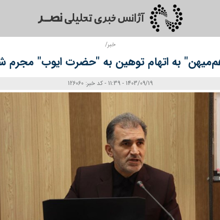
خبر/
هم‌میهن" به اتهام توهین به "حضرت ایوب" مجرم ش
1403/09/19 - 11:39 - کد خبر: 126060