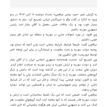
به گزارش نصر، «سید عباس عراقچی» بامداد دوشنبه ۱۲ آبان ۱۴۰۳ در بدو
ورود به آنکارا در گفت وگو با خبرنگاران ایرانی تصریح کرد: سفر به دمشق
بسیار خوب بود و یک ملاقات خیلی مفصل یا آقای بشار اسد رئیس
جمهوری سوریه داشتم.
وی افزود: در مورد تحولات جاری در سوریه و منطقه نیز تبادل نظر بسیار
خوبی داشتیم.
عراقچی گفت: طبیعتاً شرایط، شرایط سختی است ولی آنچه که مسلم بود
روحیه دولت سوریه و بحث مقاومت و ایستادگی در برابر این توطئه‌ اخیر
توسط تروریست های تکفیری بود.
وی تصریح کرد: حمایت همه‌جانبه جمهوری اسلامی ایران را از آقای بشار
اسد و دولت سوریه و ارتش سوریه و مردم سوریه به صراحت اعلام کردم.
دوران های سخت تر از این هم در گذشته بوده است که داعش و دیگر
گروه‌های مختلف، سوریه را به یک جنگ داخلی کشاندند ولی با آنها مقابله
شد و اکنون دوباره فرصتی پیدا کرده‌اند و فکر می کنند که در اثر شرایط
ناشی از تهاجم رژیم صهیونیستی به لبنان و فلسطین می توانند دوباره
جولان بدهند.
عراقچی گفت: طبیعی است که این یک اشتباه محاسباتی است و ارتش و
دولت سوریه قادر هستند که با آنها مقابله کنند البته گروههای مقاومت هم
کمک می کنند و جمهوری اسلامی ایران هم هرگونه پشتیبانی که لازم باشد،