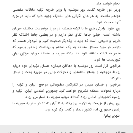
انجام خواهد داد.
وزیر امور خارجه گفت: روز دوشنبه با وزیر خارجه ترکیه ملاقات مفصلی
خواهم داشت. به هر حال نگرانی های مشترک وجود دارد که باید در مورد
آنها صحبت شود.
وی افزود: رایزنی های ما با ترکیه همیشه در مورد موضوعات مختلف جریان
داشته است. خیلی جاها اتفاق نظر داریم و در بعضی جاها اختلاف نظر
داریم و طبیعی است که باید با یکدیگر صحبت کنیم و امیدوار هستم که
بتوانم در مورد مسائل منطقه به یک تفاهم و برداشت واحدی برسیم که
منجر به ثبات منطقه شود، نه اینکه سوریه یا منطقه دوباره مرکزی برای
تروریست ها شود.
عراقچی قرار است روز دوشنبه با «هاکان فیدان» همتای ترکیه‌ای خود درباره
روابط دوجانبه و اوضاع منطقه‌ای و تحولات جاری در سوریه بحث و تبادل
نظر کند.
عراقچی و فیدان سپس در کنفرانس مطبوعاتی مواضع ایران و ترکیه را
درباره تحولات منطقه تشریح خواهند کرد. جمهوری اسلامی ایران، ترکیه و
روسیه کشورهای ضامن روند آستانه درباره سوریه به شمار می روند.
وی پیش از عزیمت به ترکیه، روز یکشنبه ۱۱ آبان ۱۴۰۳ در سفر به سوریه با
رئیس جمهوری این کشور دیدار و گفت وگو کرده بود.
انتهای پیام/