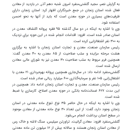
به گزارش نصر، مجید گلشنی‌منفرد امروز_ شنبه دهم آذر_ در بازدید از معادن
فعال شده استان زنجان در جمع خبرنگاران اظهار کرد: استان زنجان دارای
ظرفیت‌های بسیاری در حوزه معدن است که باید از آنها به نحو احسن
استفاده شود.
وی با اشاره به اینکه در دو سال گذشته ۹۵ فقره پروانه اکتشاف معدن در
استان صادر شده است، افزود: اقدامات انجام شده در این حوزه برای نزدیک
به ۳۰۰ نفر اشتغالزایی کرده است.
رئیس سازمان صنعت، معدن و تجارت استان زنجان با اشاره به برگزاری
هشت مرحله مزایده و سلب صلاحیت از ۸۵ معدن به ۴۰ معدن گفت:
همچنین فرم مربوط به سلب صلاحیت ۳۰ معدن نیز به شورای عالی معادن
ارسال شده است.
گلشنی‌منفرد ادامه داد: در سال‌جاری همچنین پروانه بهره‌برداری ۲۱ معدن با
اشتغال‌زایی ۱۰۵ نفر و سرمایه‌گذاری ۶۰۰ میلیارد ریالی صادر شده است.
رئیس سازمان صنعت، معدن و تجارت استان زنجان ادامه داد: همچنین در
این مدت ۶۲۷ ضمانت‌نامه بانکی در حوزه معدن اصلاح، کارسازی یا ضبط
شده است.
وی با اشاره به اینکه در حال حاضر ۳۵ نوع تنوع ماده معدنی در استان
زنجان وجود دارد، گفت: از این تعداد ۳۰ نوع ماده معدنی از معادن موجود
در سطح استان برداشت انجام می‌شود.
گلشنی‌منفرد افزود: معادن گرانیت، تراورتن سیلیس، سنگ لاشه و خاک رس
از معادن استان زنجان هستند و سالانه بیش از ۱۲ میلیون تن ماده معدنی