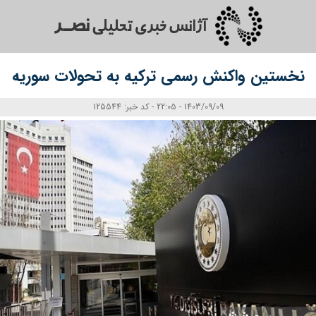
نخستین واکنش رسمی ترکیه به تحولات سوریه
1403/09/09 - 22:05 - کد خبر: 125544