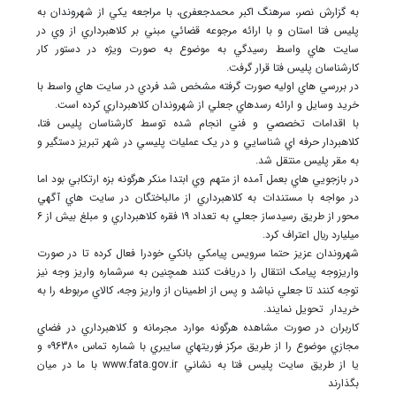
به گزارش نصر، سرهنگ اکبر محمدجعفری، با مراجعه يکي از شهروندان به
پليس فتا استان و با ارائه مرجوعه قضائي مبني بر کلاهبرداري از وي در
سايت هاي واسط رسيدگي به موضوع به صورت ويژه در دستور کار
کارشناسان پليس فتا قرار گرفت.
در بررسي هاي اوليه صورت گرفته مشخص شد فردي در سايت هاي واسط با
خريد وسايل و ارائه رسدهاي جعلي از شهروندان کلاهبرداري کرده است.
با اقدامات تخصصي و فني انجام شده توسط کارشناسان پليس فتا،
کلاهبردار حرفه اي شناسايي و در يک عمليات پليسي در شهر تبريز دستگير و
به مقر پليس منتقل شد.
در بازجويي هاي بعمل آمده از متهم وي ابتدا منکر هرگونه بزه ارتکابي بود اما
در مواجه با مستندات به کلاهبرداري از مالباختگان در سايت هاي آگهي
محور از طريق رسيدساز جعلي به تعداد ۱۹ فقره کلاهبرداري و مبلغ بيش از ۶
ميليارد ريال اعتراف کرد.
شهروندان عزيز حتما سرويس پيامکي بانکي خودرا فعال کرده تا در صورت
واريزوجه پيامک انتقال را دريافت کنند همچنين به سرشماره واريز وجه نيز
توجه کنند تا جعلي نباشد و پس از اطمينان از واريز وجه، کالاي مربوطه را به
خريدار تحويل نمايند.
کاربران در صورت مشاهده هرگونه موارد مجرمانه و کلاهبرداري در فضاي
مجازي موضوع را از طريق مرکز فوريتهاي سايبري با شماره تماس 096380 و
يا از طريق سايت پليس فتا به نشاني www.fata.gov.ir با ما در ميان
بگذارند