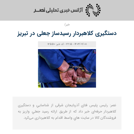
خبر/
دستگیری کلاهبردار رسیدساز جعلی در تبریز
1403/09/08 - 22:15 - کد خبر: 125510
نصر: رئيس پليس فتای آذربايجان شرقی از شناسايي و دستگيری
کلاهبردار حرفه‌ای خبر داد که از طريق ارائه رسيد جعلي واريز به
فروشندگان کالا در سايت هاي واسط اقدام به کلاهبرداری می‌کرد.