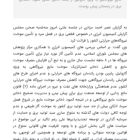
برق در زمستان پیش روست.
به گزارش نصر، احمد مرادی در جلسه علنی امروز سه‌شنبه صحن مجلس
گزارش کمیسیون انرژی در خصوص قطعی برق در فصل سرد و تأمین سوخت
نیروگاه‌های حرارتی کشور را قرائت کرد.
وی گفت: بر اساس بررسی های کمیسیون انرژی با همکاری مرکز پژوهش
های مجلس شورای اسلامی، عدم تأمین گاز مورد نیاز برای تأمین سوخت
نیروگاه ها در ۸ ماهه نخست سال جاری و به تبع آن افزایش مصرف سوخت
مایع و کاهش ذخایر استراتژیک سوخت مایع نیروگاهی به ویژه
گازوئیل، پایین بودن راندمان نیروگاه های حرارتی و عدم اجرای طرح های
افزایش راندمان نیروگاهی جهت کاهش مصرف سوخت نیروگاه های حرارتی
کشور، عدم هماهنگی وزارتخانه های نفت و نیرو در اجرای ماده (۲) قانون
مانع زدایی از توسعه صنعت برق برای پیش بینی و مدیریت صحیح ذخایر
سوخت مایع نیروگاهی و در نتیجه کمبود ذخایر سوخت مایع در شروع فصل
سرما، اتکای بیش از حد سبد تولید برق کشور به سوخت گاز طبیعی و عدم
توجه کافی دولت های گذشته به متنوع سازی سبد تولید برق و حمایت از
سرمایه گذاری در توسعه تجدیدپذیرها علی رغم تاکید بر این موضوع در
سیاست های کلی بخش انرژی و با وجود ظرفیت های قانونی متنوع در
قوانین بودجه سنواتی و برنامه های توسعه و همچنین کم توجهی به
مدیریت مصرف انرژی در کشور از جمله تعلل در راه اندازی و رونق بازار بهینه