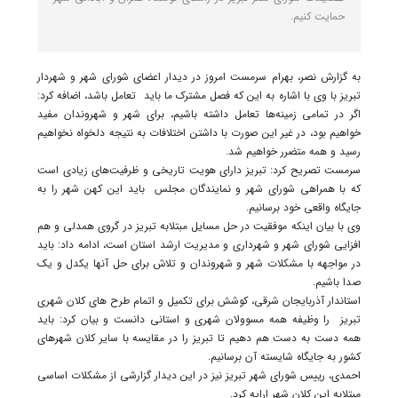
حمایت کنیم.
به گزارش نصر، بهرام سرمست امروز در دیدار اعضای شورای شهر و شهردار
تبریز با وی با اشاره به این که فصل مشترک ما باید تعامل باشد، اضافه کرد:
اگر در تمامی زمینه‌ها تعامل داشته باشیم، برای شهر و شهروندان مفید
خواهیم بود، در غیر این صورت با داشتن اختلافات به نتیجه دلخواه نخواهیم
رسید و همه متضرر خواهیم شد.
سرمست تصریح کرد: تبریز دارای هویت تاریخی و ظرفیت‌های زیادی است
که با همراهی شورای شهر و نمایندگان مجلس باید این کهن شهر را به
جایگاه واقعی خود برسانیم.
وی با بیان اینکه موفقیت در حل مسایل مبتلابه تبریز در گروی همدلی و هم
افزایی شورای شهر و شهرداری و مدیریت ارشد استان است، ادامه داد: باید
در مواجهه با مشکلات شهر و شهروندان و تلاش برای حل آنها یکدل و یک
صدا باشیم.
استاندار آذربایجان شرقی، کوشش برای تکمیل و اتمام طرح های کلان شهری
تبریز را وظیفه همه مسوولان شهری و استانی دانست و بیان کرد: باید
همه دست به دست هم دهیم تا تبریز را در مقایسه با سایر کلان شهرهای
کشور به جایگاه شایسته آن برسانیم.
احمدی، رییس شورای شهر تبریز نیز در این دیدار گزارشی از مشکلات اساسی
مبتلابه این کلان شهر ارایه کرد.