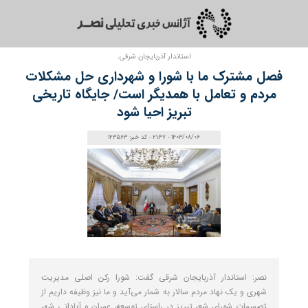
استاندار آذربایجان شرقی:
فصل مشترک ما با شورا و شهرداری حل مشکلات
مردم و تعامل با همدیگر است/ جایگاه تاریخی
تبریز احیا شود
1403/08/06 - 21:47 - کد خبر: 123563
نصر: استاندار آذربایجان شرقی گفت: شورا رکن اصلی مدیریت
شهری و یک نهاد مردم سالار به شمار می‌آید و ما نیز وظیفه داریم از
تصمیمات شورای شعر تبریز در راستای توسعه، عمران و آبادانی شهر