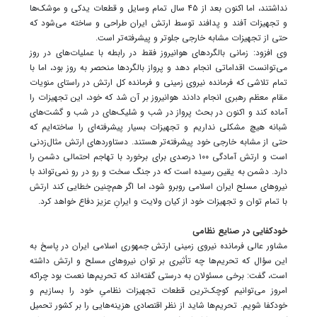
نداشتند، اما اکنون بعد از ۴۵ سال تمام وسایل و قطعات یدکی و موشک‌ها
و تجهیزات آفند و پدافند توسط ارتش ایران طراحی و ساخته می‌شود که
حتی از تجهیزات مشابه خارجی جلوتر و پیشرفته‌تر است.
وی افزود: زمانی بالگردهای هوانیروز فقط در رابطه با عملیات‌های در روز
می‌توانست اقداماتی انجام دهد و پرواز بالگردها منحصر به روز بود، اما با
تمام تلاشی که فرمانده نیروی زمینی و فرمانده کل ارتش در راستای منویات
مقام معظم رهبری انجام دادند هوانیروز بر آن شد که خود، این تجهیزات را
آماده کند و اکنون در بحث پرواز در شب و شلیک‌های در شب و گشت‌های
شبانه هیچ مشکلی نداریم و تجهیزات بسیار پیشرفته‌ای را ساخته‌ایم که
حتی از مشابه خارجی خود پیشرفته‌تر هستند. دستاوردهای ارتش مثال‌زدنی
است و ارتش آمادگی ۱۰۰ درصدی برای برخورد با تهاجم احتمالی دشمن را
دارد. دشمن به یقین رسیده است که در جنگ سخت و رو در رو نمی‌تواند با
نیروهای مسلح ایران اسلامی روبرو شود، اما اگر هم‌چنین خطایی کند ارتش
با تمام توان و تجهیزات خود از کیان ولایت و ایرانِ عزیز دفاع خواهد کرد.
خودکفایی در صنایع نظامی
مشاور عالی فرمانده نیروی زمینی ارتش جمهوری اسلامی ایران در پاسخ به
این سؤال که تحریم‌ها چه تأثیری بر توان نیروهای مسلح و ارتش داشته
است، گفت: برخی مسئولان به درستی گفته‌اند که تحریم‌ها نعمت بود چراکه
امروز می‌توانیم کوچک‌ترین قطعات تجهیزات نظامیِ خود را بسازیم و
خودکفا شویم. تحریم‌ها شاید از نظر اقتصادی هزینه‌هایی را بر کشور تحمیل