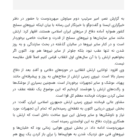
به گزارش نصر، امیر سرتیپ دوم سیاوش میهن‌دوست با حضور در دفتر
خبرگزاری ایسنا و گفت‌وگو با خبرنگار این رسانه با بیان اینکه نیروهای مسلح
کشور همواره آماده دفاع از مرزهای ایران اسلامی هستند، اظهار کرد: ارتش
مانند سایر سازمان‌ها و نیروهای مسلح از قدرت و صلابت خاصی برخوردار
است و در کنار سایر نیروها در سالیان گذشته در بحث سازندگی و به روز
شدن نه تنها عقب نبود بلکه جلوتر از سایر نیروها هم بود. اکنون اگر
بخواهیم ارتش را با آن سال‌های اول انقلاب قیاس کنیم اصلاً قابل مقایسه
نیست.
وی افزود: توانایی ارتش انقلابی در حوزه‌های دفاعی و آفندِ بعد از دفاع
بسیار بالا است. نیروی زمینی ارتش از سلاح‌های به روز و پیشرفته‌ای مانند
پهپاد، موشک و سایر تجهیزات برخوردار است. همچنین بسیاری از موشک‌ها
و راکت‌های ارتش را هوشمند کرده‌ایم که این موضوع یک نقطه عطف در
عملی کردن منویات فرمانده معظم کل قوا است.
مشاور عالی فرمانده نیروی زمینی ارتش جمهوری اسلامی ایران، گفت: در
بخش نیروی دریایی اکنون به نقطه‌ای رسیده‌ایم که تمام آن تجهیزات مورد
نیاز و ناوشکن‌ها و سایر وسایل این نیرو ساخت داخل است که ارتش با
همکاری وزارت دفاع به این توانمندی رسیده است.
میهن‌دوست ادامه داد: در بخش نیروی هوایی زمانی بود که خلبان‌ها و
نیروهای فنی حق نزدیک شدن به هواپیماها را برای باز کردن یک پیچ هم