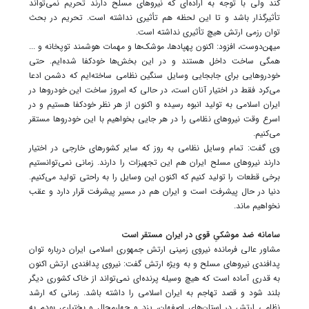
کند ولی با توجه به اراده‌ای که نیروهای مسلح دارند تحریم نمی‌تواند
تأثیرگذار باشد و تا این لحظه هم تأثیری نداشته است. تحریم در بحث
توان رزمی ارتش هیچ تأثیری نداشته است.
میهن‌دوست، افزود: اکنون پهپادها، موشک‌ها و مهمات هوشمند توپخانه و ...
همگی ساخت داخل هستند و در این بخش‌ها خودکفا شده‌ایم. حتی
خودروهایی برای جابجایی وسایل سنگین نظامی ساخته‌ایم که دشمن ادعا
می‌کرد فقط در اختیار آنان است، در حالی که امروز ساخت این خودروها در
ایران اسلامی به تولید انبوه رسیده و اکنون از هر نظر خودکفا هستیم و در
اسرع وقت نیروهای نظامی را در هر جایی بخواهیم با این خودروها مستقر
می‌کنیم.
وی گفت: تمام وسایل نظامی به روز که سایر کشورهای خارجی در اختیار
دارند نیروهای مسلح ایران هم این تجهیزات را دارند. زمانی نمی‌توانستیم
برخی قطعات را تولید کنیم که اکنون این وسایل را به راحتی تولید می‌کنیم.
دنیا در حال پیشرفت است و ایران هم در مسیر پیشرفت قرار دارد و عقب
نخواهیم ماند.
سامانه ضد موشکیِ قوی در ایران مستقر است
مشاور عالی فرمانده نیروی زمینی ارتش جمهوری اسلامی ایران درباره توان
پدافندی نیروهای مسلح و به ویژه ارتش گفت: نیروی پدافندی ارتش اکنون
به قدری آماده است که هیچ وسیله پرنده‌ای نمی‌تواند از خاک کشوری دیگر
بلند شود و قصد تهاجم به ایران اسلامی را داشته باشد. زمانی که ارشد
نظامی ارتش در استان‌های اصفهان، یزد و چهارمحال و بختیاری بودم به