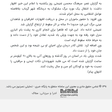
به گزارش نصر، سرهنگ محسن غنیمتی روز یکشنبه با اعلام این خبر، اظهار
داشت: با انتقال یک مورد مرگ مشکوک به درمانگاه شهر گرماب بلافاصله
عوامل انتظامی به محل اعزام شدند.
وی افزود: با حضور ماموران در محل و دریافت اظهارات اطرافیان و شاهدان
عینی مرگ این فرد حدودا ۶۰ ساله بر اثر سقوط از ارتفاع گزارش شد.
غنیمتی ادامه داد: این فرد که ظاهرا برای انجام کاری به پشت بام انباری
منزل خود رفته بود به جهت وزش باد شدید تعادل خود را از دست داده و
به حیاط خانه سقوط کرده است.
وی اضافه کرد: تلاش کادر درمان برای احیای او بی نتیجه بود و این شخص
جان خود را از دست داد.
شدت وزش باد در استان در روز گذشته و روزهای آتی به بالای ۲۰ کیلومتر بر
ساعت گزارش شده است که می طلبد شهروندان نکات ایمنی و مراقبتی را
نسبت به خود و کودکان کم سن و سال رعایت کنند.
انتهای پیام/
۱۳۹۱ © تمامی حقوق مادی و معنوی این سامانه متعلق به پایگاه خبری - تحلیلی نصرنیوز می باشد.
اجرا و میزبانی:
ستاک