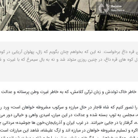
 قره داغ برخواست. نه این که بخواهم چنان بگویم که زال، پهلوان آریایی در کوه
وه های قره داغ، در چنین روزی متولد شد و نه به بال سیمرغ که با غیرت و شرا
ه به خاطر خاک تولدش و زبان ترکی کلامش، که به خاطر غیرت وطن پرستانه و عدالت 
 را تصور کنیم که شاه قاجار در حال مبارزه و سرکوب مشروطه خواهان است؛ وِر
، مجلس به توپ بسته شده و عدالت در این میان، امیدی واهی و خیالی دور می
، گرفتار یا در جایی حیرانند. در غرب ایران و آذربایجان،خون ها جوشیده؛ مردانی چو
اکره و تسلیم مشروطه خواهان در مبارزه اند و ارگ علیشاه، شاهد این مبارزات است
 قوای عدالت خواهش بر انگیخته و تمامیت تبریز را علیه شاه و دولت شورانده اند.