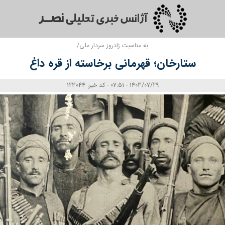
به مناسبت زادروز سردار ملی/
ستارخان؛ قهرمانی برخاسته از قره داغ
1403/07/29 - 07:51 - کد خبر: 123044