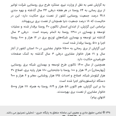
به گزارش نصر، به نقل از وزارت نیرو، عملکرد طرح برق روستایی شرکت توانیر
از برق رسانی به ۲۴ روستا در هر هفته درطی ۴۴ سال گذشته و بهره مندی
۹۹.۸ درصد جمعیت روستایی کشور از نعمت برق حکایت دارد؛ این در
حالیست که ۱۸ درصد جمعیت دنیا همچنان از نعمت برق بی‌بهره‌اند.
براساس این گزارش، از ابتدای امسال تاکنون ۴۰ روستا برقدار شده و عملیات
توسعه و بهسازی در ۲۳۰۰ روستا به اتمام رسیده است. درطی ۳ سال
گذشته نیز توسعه و بهسازی شبکه‌های توزیع برق در ۱۶ هزار و ۸۰۰ روستا
اجرا و ۵۱۰ روستا برقدار شده است.
این گزارش از برق رسانی به ۷۵۰۰ خانوار عشایری در ۲۰ استان کشور از آغاز
سال و ۲۱ هزار خانوار عشایری درطی ۳ سال گذشته به کمک صفحات
خورشیدی حکایت دارد.
همچنین از سال ۱۴۰۰ تاکنون طرح توسعه و بهسازی شبکه برق روستایی
(بهارستان) در ۱۹ هزار و ۱۰۰ روستا با جابه‌جایی ۱۸۰ هزار پایه برق، اصلاح ۳۰
هزار کیلومتر شبکه، اصلاح و احداث ۱۶۵ هزار روشنایی معابر و ۶ هزار و ۹۰۰
دستگاه ترانسفورماتور اجرا شده است.
بنا بر این گزارش، هم اکنون ۵۸ هزار و ۸۲۹ روستا به همراه ۲۸ هزار و۵۰۰
خانوار عشایری از نعمت برق بهره‌مندند.
انتهای پیام/
۱۳۹۱ © تمامی حقوق مادی و معنوی این سامانه متعلق به پایگاه خبری - تحلیلی نصرنیوز می باشد.