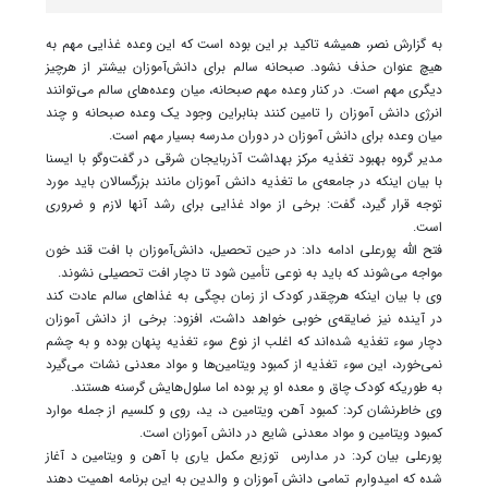
به گزارش نصر، همیشه تاکید بر این بوده است که این وعده غذایی مهم به
هیچ عنوان حذف نشود. صبحانه سالم برای دانش‌آموزان بیشتر از هرچیز
دیگری مهم است. در کنار وعده مهم صبحانه، میان وعده‌های سالم می‌توانند
انرژی دانش‌ آموزان را تامین کنند بنابراین وجود یک وعده صبحانه و چند
میان وعده برای دانش ‌آموزان در دوران مدرسه بسیار مهم است.
مدیر گروه بهبود تغذیه مرکز بهداشت آذربایجان ‌شرقی در گفت‌وگو با ایسنا
با بیان اینکه در جامعه‌ی ما تغذیه دانش آموزان مانند بزرگسالان باید مورد
توجه قرار گیرد، گفت: برخی از مواد غذایی برای رشد آنها لازم و ضروری
است.
فتح الله پورعلی ادامه داد: در حین تحصیل، دانش‌آموزان با افت قند خون
مواجه می‌شوند که باید به نوعی تأمین شود تا دچار افت تحصیلی نشوند.
وی با بیان اینکه هرچقدر کودک از زمان بچگی به غذاهای سالم عادت کند
در آینده نیز ضایقه‌ی خوبی خواهد داشت، افزود: برخی از دانش آموزان
دچار سوء تغذیه شده‌اند که اغلب از نوع سوء تغذیه پنهان بوده و به چشم
نمی‌خورد، این سوء تغذیه از کمبود ویتامین‌ها و مواد معدنی نشات می‌گیرد
به طوریکه کودک چاق و معده او پر بوده اما سلول‌هایش گرسنه هستند.
وی خاطرنشان کرد: کمبود آهن، ویتامین د، ید، روی و کلسیم از جمله موارد
کمبود ویتامین و مواد معدنی شایع در دانش آموزان است.
پورعلی بیان کرد: در مدارس توزیع مکمل یاری با آهن و ویتامین د آغاز
شده که امیدوارم تمامی دانش آموزان و والدین به این برنامه اهمیت دهند