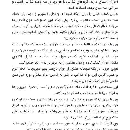
آموزان احتیاج دارند، گروه‌های غذایی را هر روز در سه وعده غذایی اصلی و
دو الی سه میان وعده استفاده کنند.
حسن فرهاد غیبی با بیان اینکه صبحانه وعده‌ای ضروری و مهم برای حفظ
سلامت بدن است، خاطرنشان کرد: برای اینکه اول صبح قند خون افت پیدا
می‌کند فعالیت‌های مغز عملکرد کمتری خواهد داشت، بنابراین اگر با مصرف
مواد غذایی افت قند خون را جبران نکنیم علاوه بر کاهش فعالیت‌های بدنی
با مشکلات دیگری نیز درگیر خواهیم بود.
وی با بیان اینکه مطالعات نشان می‌دهد خوردن یک صبحانه مغذی باعث
بهبود عملکرد مغز به ویژه حافظه و یادگیری می‌شود، گفت: توصیه می‌کنیم از
مواد غذایی استفاده شود که در طول چند ساعت به کنترل اشتهای
دانش‌آموزان کمک کرده و مواد غذایی را به مرور در بدن آنها جذب کند.
غیبی افزود: در یک صبحانه مغذی از انواع نان‌ها، پنیر، سبزیجات، تخم مرغ
و همراه کردن این مواد غذایی با شیر به تأمین مواد مغذی مورد نیاز بدن
دانش‌آموزان کمک شایانی می‌کند.
این متخصص تغذیه ادامه داد: دانش‌آموزان سعی کنند از مصرف شیرینی‌ها
و انواع مرباها در وعده صبحانه خودداری کنند.
وی با بیان اینکه میان وعده یکی از منابع دریافت کالری است، خاطرنشان
کرد: بهترین میان وعده‌ها برای دانش آموزان لقمه نان و پنیر و گردو، انواع
میوه‌ها، سبزیجات تازه، مغزها و شیر می‌باشد و میان‌ وعده‌هایی مثل
ساندویچ و تنقلات ارزش غذایی ندارند.
وی افزود: نان‌های سبوس دار به طور میانگین، دو برابر بیشتر از نان سفید
ویتامین B۲، مواد معدنی و فیبر دارند و به مهار اشتها کمک می‌کنند.