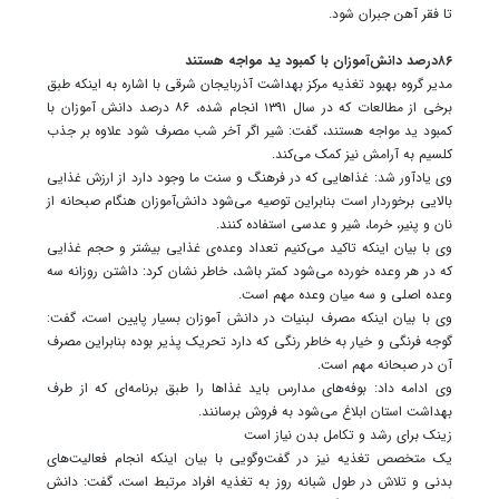
تا فقر آهن جبران شود.
۸۶درصد دانش‌آموزان با کمبود ید مواجه هستند
مدیر گروه بهبود تغذیه مرکز بهداشت آذربایجان ‌شرقی با اشاره به اینکه طبق
برخی از مطالعات که در سال ۱۳۹۱ انجام شده، ۸۶ درصد دانش آموزان با
کمبود ید مواجه هستند، گفت: شیر اگر آخر شب مصرف شود علاوه بر جذب
کلسیم به آرامش نیز کمک می‌کند.
وی یادآور شد: غذاهایی که در فرهنگ و سنت ما وجود دارد از ارزش غذایی
بالایی برخوردار است بنابراین توصیه می‌شود دانش‌آموزان هنگام صبحانه از
نان و پنیر، خرما، شیر و عدسی استفاده کنند.
وی با بیان اینکه تاکید می‌کنیم تعداد وعده‌ی غذایی بیشتر و حجم غذایی
که در هر وعده خورده می‌شود کمتر باشد، خاطر نشان کرد: داشتن روزانه سه
وعده اصلی و سه میان وعده مهم است.
وی با بیان اینکه مصرف لبنیات در دانش آموزان بسیار پایین است، گفت:
گوجه فرنگی و خیار به خاطر رنگی که دارد تحریک پذیر بوده بنابراین مصرف
آن در صبحانه مهم است.
وی ادامه داد: بوفه‌های مدارس باید غذاها را طبق برنامه‌ای که از طرف
بهداشت استان‌ ابلاغ می‌شود به فروش برسانند.
زینک برای رشد و تکامل بدن نیاز است
یک متخصص تغذیه نیز در گفت‌وگویی با بیان اینکه انجام فعالیت‌های
بدنی و تلاش در طول شبانه روز به تغذیه افراد مرتبط است، گفت: دانش