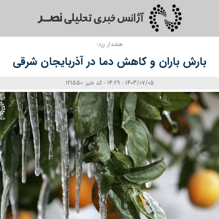
هشدار زرد؛
بارش باران و کاهش دما در آذربایجان شرقی
1403/07/05 - 14:29 - کد خبر: 121550