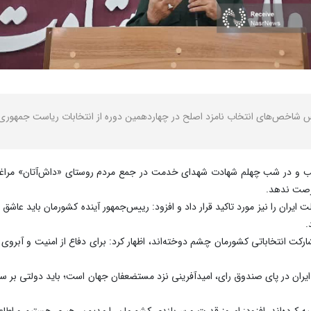
 اساس شاخص‌های انتخاب نامزد اصلح در چهاردهمین دوره از انتخابات ریاست جمهو
‌شب و در شب چهلم شهادت شهدای خدمت در جمع مردم روستای «داش‌آتان» مراغه اف
فرصت ندهد.
 ایران را نیز مورد تاکید قرار داد و افزود: رییس‌جمهور آینده کشورمان باید عاش
.
رکت انتخاباتی کشورمان چشم دوخته‌اند، اظهار کرد: برای دفاع از امنیت و آبر
ایران در پای صندوق رای، امیدآفرینی نزد مستضعفان جهان است؛ باید دولتی بر سر ک
صیه کرده‌اند، افزود: امروز قدرت و سربلندی کشورمان را مدیون رهبری هستیم و اطاع