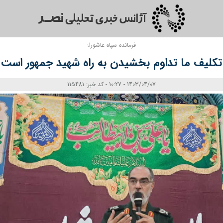
فرمانده سپاه عاشورا؛
تکلیف ما تداوم بخشیدن به راه شهید جمهور است
1403/04/07 - 10:27 - کد خبر: 115481